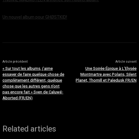
août 5, 2026
Un nouvel album pour GHØSTKID!
août 5, 2026
Article précédent
Article suivant
« Sur tout les albums, j’aime
Une Soirée Épique à L’Elysée
essayer de faire quelque chose de
Montmartre avec Polaris, Silent
complètement différent, quelque
Planet, Thornill et Paledusk FR/EN
chose que les autres gens n’ont
pas encore fait » Sven de Caluwé-
Aborted (FR/EN)
Related articles