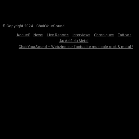
© Copyright 2024 - ChairYourSound
Accueil
News
Live Reports
Interviews
Chroniques
Tattoos
Au delà du Metal
ChairYourSound – Webzine sur l’actualité musicale rock & metal !