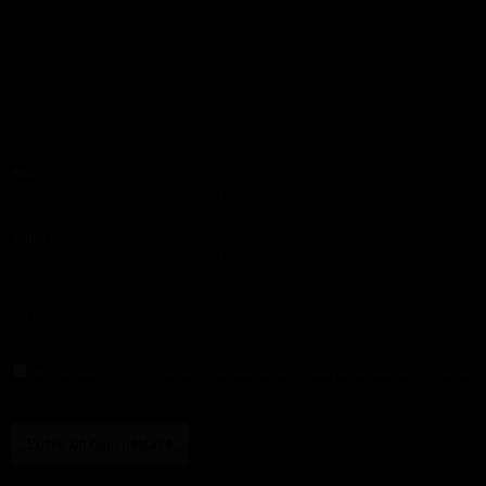
S'il vous plaît entrez votre commentaire!
Nom
:*
S'il vous plaît entrez votre nom ici
Email
:*
Vous avez entré une adresse email incorrecte!
Veuillez entrer votre adresse email ici
Site
:
Enregistrer mon nom, email et site web dans ce navigateur pour la prochaine
fois que je commenterai.