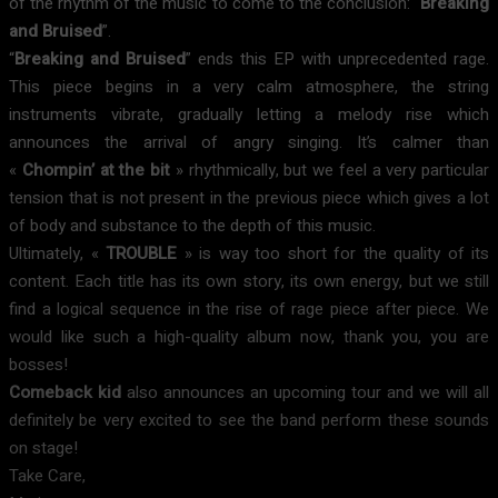
of the rhythm of the music to come to the conclusion: “
Breaking
and Bruised
”.
“
Breaking and Bruised
” ends this EP with unprecedented rage.
This piece begins in a very calm atmosphere, the string
instruments vibrate, gradually letting a melody rise which
announces the arrival of angry singing. It’s calmer than
«
Chompin’ at the bit
» rhythmically, but we feel a very particular
tension that is not present in the previous piece which gives a lot
of body and substance to the depth of this music.
Ultimately, «
TROUBLE
» is way too short for the quality of its
content. Each title has its own story, its own energy, but we still
find a logical sequence in the rise of rage piece after piece. We
would like such a high-quality album now, thank you, you are
bosses!
Comeback kid
also announces an upcoming tour and we will all
definitely be very excited to see the band perform these sounds
on stage!
Take Care,