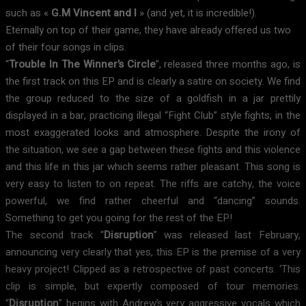
such as «
G.M Vincent and I
» (and yet, it is incredible!).
Eternally on top of their game, they have already offered us two
of their four songs in clips.
“
Trouble In The Winner’s Circle
”, released three months ago, is
the first track on this EP and is clearly a satire on society. We find
the group reduced to the size of a goldfish in a jar prettily
displayed in a bar, practicing illegal “Fight Club” style fights, in the
most exaggerated looks and atmosphere. Despite the irony of
the situation, we see a gap between these fights and this violence
and this life in this jar which seems rather pleasant. This song is
very easy to listen to on repeat. The riffs are catchy, the voice
powerful, we find rather cheerful and “dancing” sounds.
Something to get you going for the rest of the EP!
The second track “
Disruption
” was released last February,
announcing very clearly that yes, this EP is the premise of a very
heavy project! Clipped as a retrospective of past concerts. ‘This
clip is simple, but expertly composed of tour memories.
“
Disruption
” begins with Andrew’s very aggressive vocals which