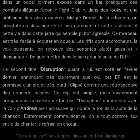
dans un bocal joliment exposé dans un bar, pratiquant des
combats illégaux façon « Fight Club », dans des looks et une
ambiance des plus exagérés. Malgré l’ironie de la situation, on
constate un décalage entre ces combats et cette violence et
cette vie dans cette jarre qui semble plutôt agréable. Ce morceau
est très facile à écouter en boucle. Les riffs sont accrocheurs, la
voix puissante, on retrouve des sonorités plutôt gaies et «
dansantes ». De quoi mettre dans le bain pour la suite de l’EP !
Le second titre “
Disruption
” quant à lui, est sorti en février
dernier, annonçant très clairement que oui, cet EP est la
prémisse d’un projet très lourd ! Clippé comme une rétrospective
des concerts passés. Ce clip est simple, mais savamment
composé de souvenirs de tournée. “Disruption” commence avec
la voix d’
Andrew
bien agressive qui donne le ton de la suite de la
chanson. Extrêmement communicative, on a tout comme eux
envie de chanter le refrain en chœur :
“Disruption can’t be stopped, days on end the damage is