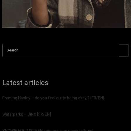
Search
Latest articles
Framing Hanley – do you feel guilty being okay ? [FR/EN]
août 7, 2026
Waterparks – JINX [FR/EN]
août 6, 2026
YNGWIE MALMSTEEN annonce son nouvel album!