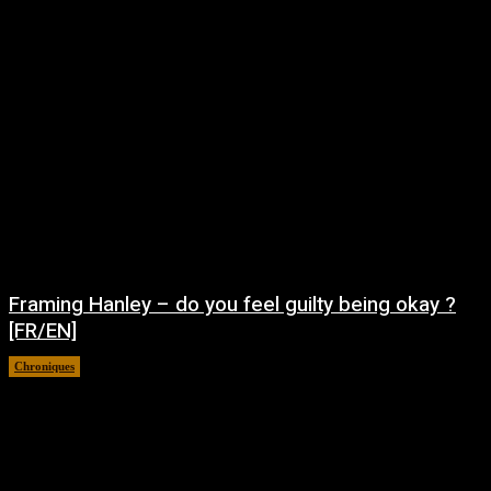
Framing Hanley – do you feel guilty being okay ?
[FR/EN]
Chroniques
août 7, 2026