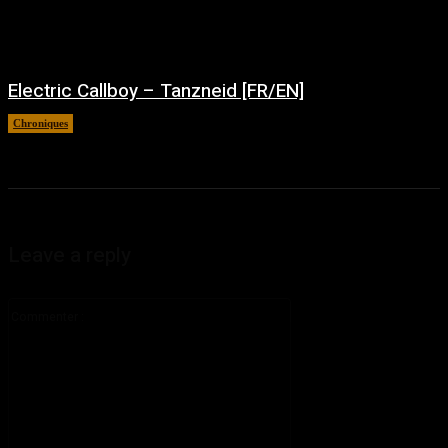
Electric Callboy – Tanzneid [FR/EN]
Chroniques
août 5, 2026
Leave a reply
Commenter
: