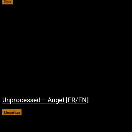
News
novembre 28, 2025
Unprocessed – Angel [FR/EN]
Chroniques
novembre 5, 2025