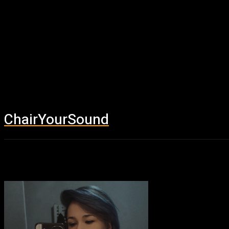
ChairYourSound
Accueil
News