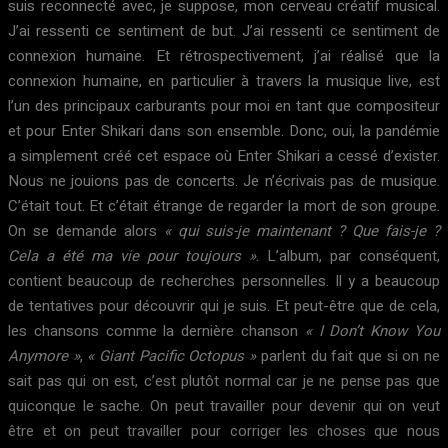
suis reconnecté avec, je suppose, mon cerveau créatif musical.
J’ai ressenti ce sentiment de but. J’ai ressenti ce sentiment de
connexion humaine. Et rétrospectivement, j’ai réalisé que la
connexion humaine, en particulier à travers la musique live, est
l’un des principaux carburants pour moi en tant que compositeur
et pour Enter Shikari dans son ensemble. Donc, oui, la pandémie
a simplement créé cet espace où Enter Shikari a cessé d’exister.
Nous ne jouions pas de concerts. Je n’écrivais pas de musique.
C’était tout. Et c’était étrange de regarder la mort de son groupe.
On se demande alors
« qui suis-je maintenant ? Que fais-je ?
Cela a été ma vie pour toujours »
. L’album, par conséquent,
contient beaucoup de recherches personnelles. Il y a beaucoup
de tentatives pour découvrir qui je suis. Et peut-être que de cela,
les chansons comme la dernière chanson
« I Don’t Know You
Anymore »
,
« Giant Pacific Octopus »
parlent du fait que si on ne
sait pas qui on est, c’est plutôt normal car je ne pense pas que
quiconque le sache. On peut travailler pour devenir qui on veut
être et on peut travailler pour corriger les choses que nous