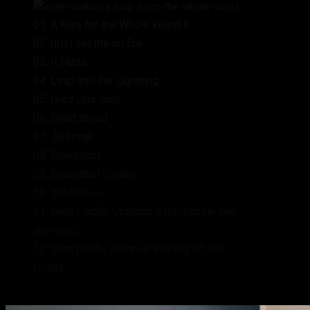
01. A Kiss for the Whole World x
02. (pls) set me on fire
03. It Hurts
04. Leap into the Lightning
05. feed yøur søul
06. Dead Wood
07. Jailbreak
08. Bloodshot
09. Bloodshot (Coda)
10. goldfĭsh ~
11. Giant Pacific Octopus (i don’t know you
anymore)
12. giant pacific octopus swirling off into
infinity…