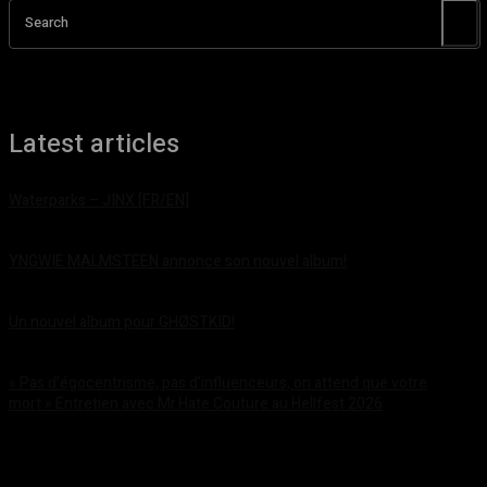
Search
Latest articles
Waterparks – JINX [FR/EN]
août 6, 2026
YNGWIE MALMSTEEN annonce son nouvel album!
août 5, 2026
Un nouvel album pour GHØSTKID!
août 5, 2026
« Pas d’égocentrisme, pas d’influenceurs, on attend que votre
mort » Entretien avec Mr.Hate Couture au Hellfest 2026
août 5, 2026