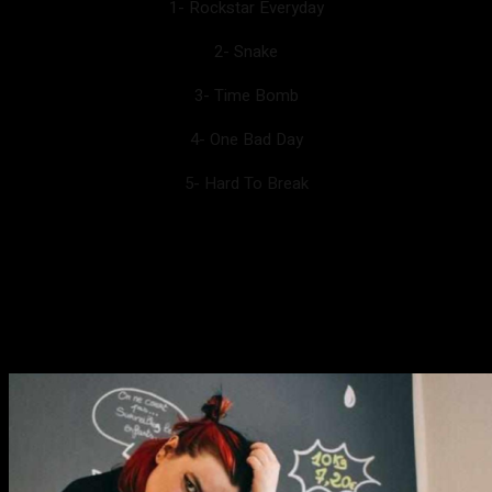
1- Rockstar Everyday
2- Snake
3- Time Bomb
4- One Bad Day
5- Hard To Break