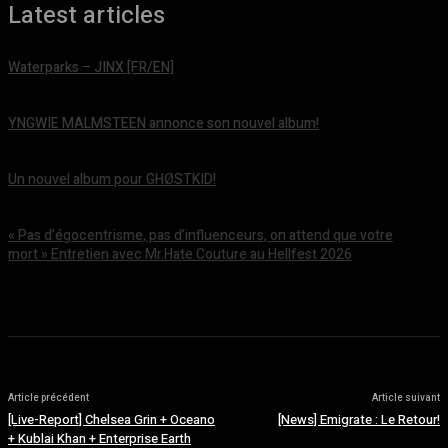
Latest articles
Waterparks – JINX [FR/EN]
août 6, 2026
YNGWIE MALMSTEEN annonce son nouvel album!
août 5, 2026
Un nouvel album pour GHØSTKID!
août 5, 2026
« Pas d’égocentrisme, pas d’influenceurs, on attend que votre
mort » Entretien avec Mr.Hate Couture au Hellfest 2026
août 5, 2026
Article précédent
Article suivant
[Live-Report] Chelsea Grin + Oceano
[News] Emigrate : Le Retour!
+ Kublai Khan + Enterprise Earth