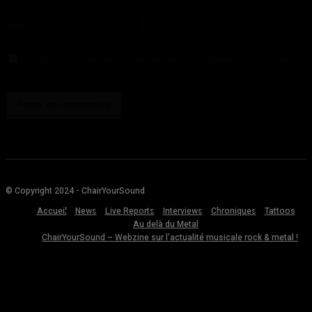
Veuillez entrer votre adresse email ici
Site
:
Enregistrer mon nom, email et site web dans ce navigateur pour la prochaine
fois que je commenterai.
© Copyright 2024 - ChairYourSound
Accueil
News
Live Reports
Interviews
Chroniques
Tattoos
Au delà du Metal
ChairYourSound – Webzine sur l’actualité musicale rock & metal !