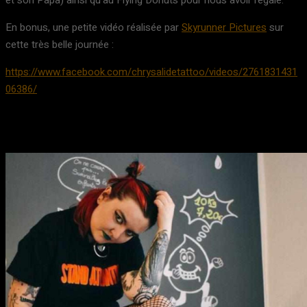
et son Papa) ainsi qu’au Flying Donuts pour nous avoir régalé.
En bonus, une petite vidéo réalisée par
Skyrunner Pictures
sur
cette très belle journée :
https://www.facebook.com/chrysalidetattoo/videos/2761831431
06386/