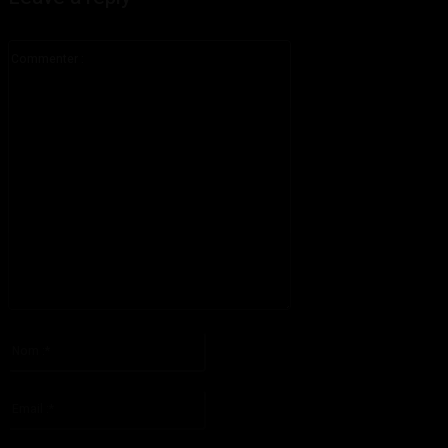
Commenter
:
S'il vous plaît entrez votre commentaire!
Nom
:*
S'il vous plaît entrez votre nom ici
Email
:*
Vous avez entré une adresse email incorrecte!