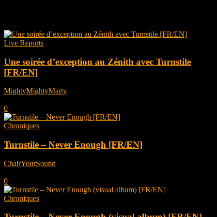
Tag: turnstile
Live Reports
Une soirée d’exception au Zénith avec Turnstile
[FR/EN]
MightyMightyMarty
-
novembre 27, 2025
0
Chroniques
Turnstile – Never Enough [FR/EN]
ChairYourSound
-
juin 19, 2025
0
Chroniques
Turnstile – Never Enough (visual album) [FR/EN]