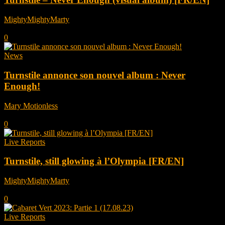
MightyMightyMarty
-
juin 17, 2025
0
News
Turnstile annonce son nouvel album : Never
Enough!
Mary Motionless
-
avril 8, 2025
0
Live Reports
Turnstile, still glowing à l’Olympia [FR/EN]
MightyMightyMarty
-
juin 21, 2024
0
Live Reports