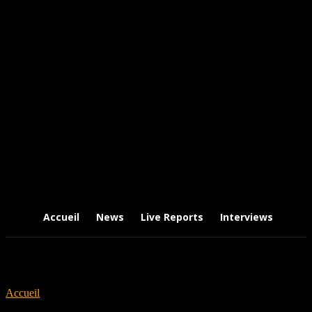
Accueil
News
Live Reports
Interviews
Chr
Accueil
Tags
Turnstile