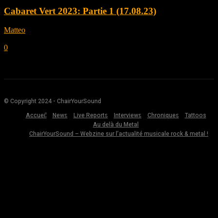
Cabaret Vert 2023: Partie 1 (17.08.23)
Matteo
-
septembre 1, 2023
0
© Copyright 2024 - ChairYourSound
Accueil
News
Live Reports
Interviews
Chroniques
Tattoos
Au delà du Metal
ChairYourSound – Webzine sur l’actualité musicale rock & metal !