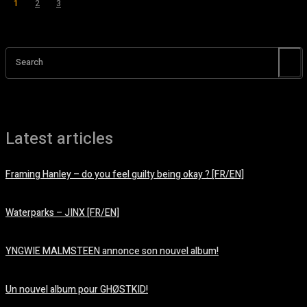
1
2
3
Page 1 sur 3
Search
Latest articles
Framing Hanley – do you feel guilty being okay ? [FR/EN]
août 7, 2026
Waterparks – JINX [FR/EN]
août 6, 2026
YNGWIE MALMSTEEN annonce son nouvel album!
août 5, 2026
Un nouvel album pour GHØSTKID!
août 5, 2026