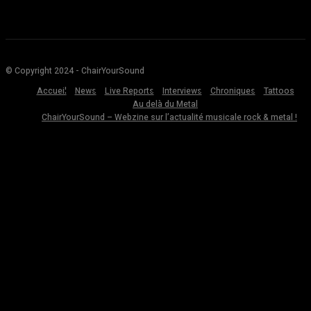
© Copyright 2024 - ChairYourSound
Accueil
News
Live Reports
Interviews
Chroniques
Tattoos
Au delà du Metal
ChairYourSound – Webzine sur l’actualité musicale rock & metal !