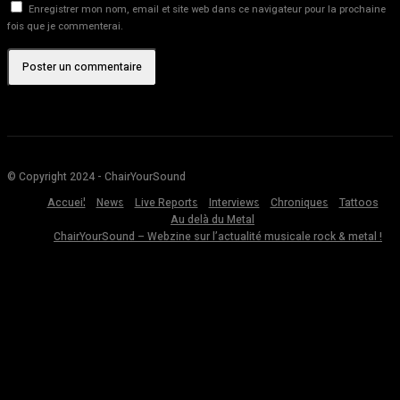
Enregistrer mon nom, email et site web dans ce navigateur pour la prochaine
fois que je commenterai.
© Copyright 2024 - ChairYourSound
Accueil
News
Live Reports
Interviews
Chroniques
Tattoos
Au delà du Metal
ChairYourSound – Webzine sur l’actualité musicale rock & metal !