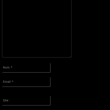
S'il vous plaît entrez votre commentaire!
Nom
:*
S'il vous plaît entrez votre nom ici
Email
:*
Vous avez entré une adresse email incorrecte!
Veuillez entrer votre adresse email ici
Site
: