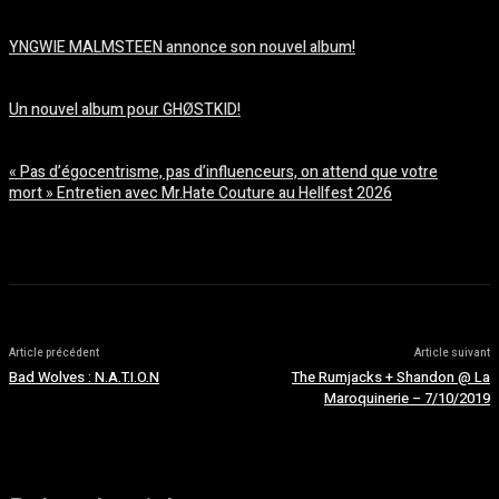
août 6, 2026
YNGWIE MALMSTEEN annonce son nouvel album!
août 5, 2026
Un nouvel album pour GHØSTKID!
août 5, 2026
« Pas d’égocentrisme, pas d’influenceurs, on attend que votre
mort » Entretien avec Mr.Hate Couture au Hellfest 2026
août 5, 2026
Article précédent
Article suivant
Bad Wolves : N.A.T.I.O.N
The Rumjacks + Shandon @ La
Maroquinerie – 7/10/2019