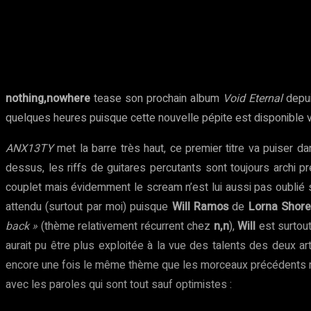
Partager
Facebook
Twitter
Pinte
nothing,nowhere
tease son prochain album
Void Eternal
depui
quelques heures puisque cette nouvelle pépite est disponible 
ANX13TY
met la barre très haut, ce premier titre va puiser d
dessus, les riffs de guitares percutants sont toujours archi 
couplet mais évidemment le scream n’est lui aussi pas oublié 
attendu (surtout par moi) puisque
Will Ramos
de
Lorna Shor
back »
(thème relativement récurrent chez
n,n
),
Will
est surtout
aurait pu être plus exploitée à la vue des talents des deux ar
encore une fois le même thème que les morceaux précédents ma
avec les paroles qui sont tout sauf optimistes :