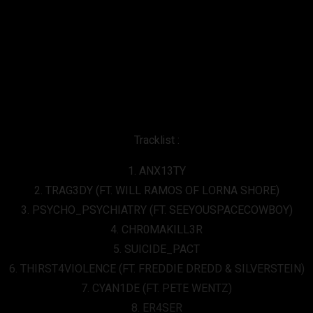
Tracklist :
1. ANX13TY
2. TRAG3DY (FT. WILL RAMOS OF LORNA SHORE)
3. PSYCHO_PSYCHIATRY (FT. SEEYOUSPACECOWBOY)
4. CHR0MAKILL3R
5. SUICIDE_PACT
6. THIRST4VIOLENCE (FT. FREDDIE DREDD & SILVERSTEIN)
7. CYAN1DE (FT. PETE WENTZ)
8. ER4SER