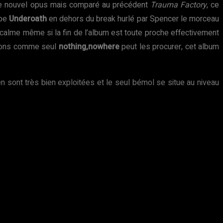
r ce nouvel opus mais comparé au précédent
Trauma Factory
, ce
upe
Underoath
en dehors du break hurlé par Spencer le morceau
s calme même si la fin de l’album est toute proche effectivement
tions comme seul
nothing,nowhere
peut les procurer, cet album
ien sont très bien exploitées et le seul bémol se situe au niveau