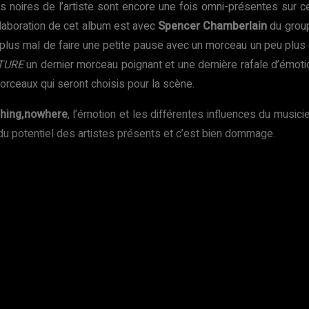
es noires de l’artiste sont encore une fois omni-présentes su
laboration de cet album est avec
Spencer Chamberlain
du gro
as plus mal de faire une petite pause avec un morceau un peu plu
TURE
un dernier morceau poignant et une dernière rafale d’émo
orceaux qui seront choisis pour la scène.
thing,nowhere
, l’émotion et les différentes influences du music
du potentiel des artistes présents et c’est bien dommage.