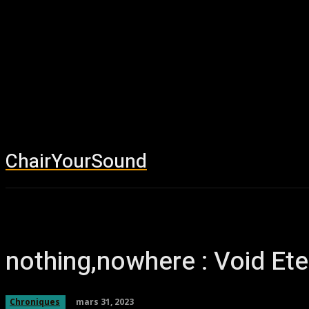
ChairYourSound
Accueil
News
nothing,nowhere : Void Ete
mars 31, 2023
Chroniques