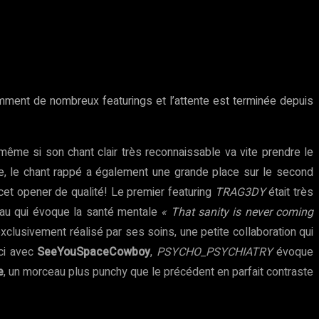
ent de nombreux featurings et l’attente est terminée depuis
 même si son chant clair très reconnaissable va vite prendre le
ale, le chant rappé a également une grande place sur le second
cet opener de qualité! Le premier featuring
TRAG3DY
était très
au qui évoque la santé mentale
« That sanity is never coming
clusivement réalisé par ses soins, une petite collaboration qui
-ci avec
SeeYouSpaceCowboy
,
PSYCHO_PSYCHIATRY
évoque
e
, un morceau plus punchy que le précédent en parfait contraste