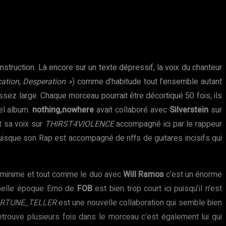
struction. Là encore sur un texte dépressif, la voix du chanteur
cation, Desperation »
) comme d’habitude tout l’ensemble autant
sez large. Chaque morceau pourrait être décortiqué 50 fois, ils
vel album.
nothing,nowhere
avait collaboré avec
Silverstein
sur
nt sa voix sur
THIRST4VIOLENCE
accompagné ici par le rappeur
uisque son Rap est accompagné de riffs de guitares incisifs qui
t minime et tout comme le duo avec
Will Ramos
c’est un énorme
belle époque Emo de
FOB
est bien trop court ici puisqu’il n’est
RTUNE_TELLER
est une nouvelle collaboration qui semble bien
trouve plusieurs fois dans le morceau c’est également lui qui