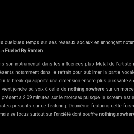
rest
WhatsApp
Copy URL
s quelques temps sur ses réseaux sociaux en annonçant notamm
via
Fueled By Ramen
.
ans son instrumental dans les influences plus Metal de l’artiste
présents notamment dans le refrain pour sublimer la partie voc
sur le break qui apporte une dimension encore plus puissante à 
e
vient joindre sa voix à celle de
nothing,nowhere
sur un morce
 présent à 2:09 minutes sur le morceau puisque le scream est ex
tistes présents sur ce featuring. Deuxième featuring cette fois
is se focus surtout sur l’anxiété dont souffre
nothing,nowher