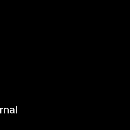
Live Reports
Interviews
Chroniques
Tattoos
A
rnal