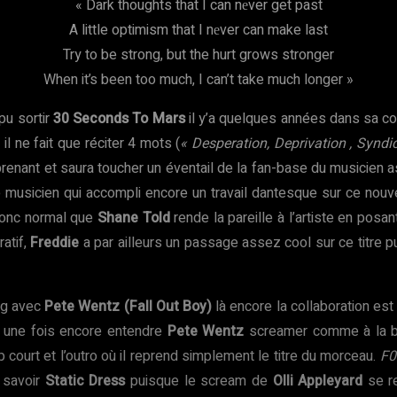
« Dark thoughts that I can nеver get past
A little optimism that I nеver can make last
Try to be strong, but the hurt grows stronger
When it’s been too much, I can’t take much longer »
pu sortir
30 Seconds To Mars
il y’a quelques années dans sa con
il ne fait que réciter 4 mots (
« Desperation, Deprivation , Syndi
renant et saura toucher un éventail de la fan-base du musicien as
le musicien qui accompli encore un travail dantesque sur ce nou
t donc normal que
Shane Told
rende la pareille à l’artiste en posa
ratif,
Freddie
a par ailleurs un passage assez cool sur ce titre p
ing avec
Pete Wentz (Fall Out Boy)
là encore la collaboration es
u une fois encore entendre
Pete Wentz
screamer comme à la 
 court et l’outro où il reprend simplement le titre du morceau.
F0
 savoir
Static Dress
puisque le scream de
Olli Appleyard
se re