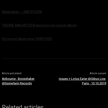
août 7, 2026
Waterparks – JINX [FR/EN]
août 6, 2026
YNGWIE MALMSTEEN annonce son nouvel album!
août 5, 2026
Un nouvel album pour GHØSTKID!
août 5, 2026
Article précédent
Article suivant
Airbourne : Boneshaker
Issues + Lotus Eater @Gibus Live,
@Spinefarm Records
Paris , 10.10.2019
Related articles