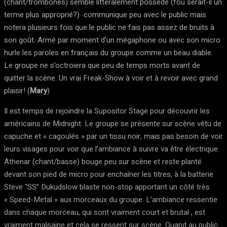
(chant/trombones) semble littéralement possédé (fou serait-il un
terme plus approprié?) communique peu avec le public mais
notera plusieurs fois que le public ne fais pas assez de bruits à
son goût. Armé par moment d’un mégaphone ou avec son micro
hurle les paroles en français du groupe comme un beau diable.
Le groupe ne s’octroiera que peu de temps morts avant de
quitter la scène. Un vrai Freak-Show à voir et à revoir avec grand
plaisir! (
Mary
)
Il est temps de rejoindre la Supositor Stage pour découvrir les
américains de Midnight. Le groupe se présente sur scène vêtu de
capuche et « cagoulés » par un tissu noir, mais pas besoin de voir
leurs visages pour voir que l’ambiance à suivre va être électrique.
Athenar (chant/basse) bouge peu sur scène et reste planté
devant son pied de micro pour enchaîner les titres, à la batterie
Steve “SS” Dukudslow blaste non-stop apportant un côté très
« Speed-Metal » aux morceaux du groupe. L’ambiance ressentie
dans chaque morceau, qui sont vraiment court et brutal , est
vraiment malsaine et cela se ressent sur scène. Quand au public,