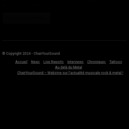
fois que je commenterai.
© Copyright 2024 - ChairYourSound
Accueil
News
Live Reports
Interviews
Chroniques
Tattoos
Au delà du Metal
ChairYourSound – Webzine sur l’actualité musicale rock & metal !