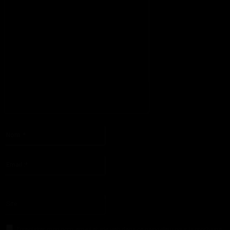
S'il vous plaît entrez votre commentaire!
Nom
:*
S'il vous plaît entrez votre nom ici
Email
:*
Vous avez entré une adresse email incorrecte!
Veuillez entrer votre adresse email ici
Site
:
Enregistrer mon nom, email et site web dans ce navigateur pour la prochaine