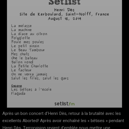
Après un bon concert d’Henri Dès, retour à la brutalité avec les
excellents Aborted! Après avoir enchaîné les « bêtises » pendant
Henri Dès, Terrorvision revient d’emblée nous mettre une