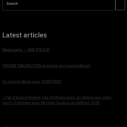
Search
Latest articles
Waterparks – JINX [FR/EN]
août 6, 2026
YNGWIE MALMSTEEN annonce son nouvel album!
août 5, 2026
Un nouvel album pour GHØSTKID!
août 5, 2026
« Pas d’égocentrisme, pas d’influenceurs, on attend que votre
mort » Entretien avec Mr.Hate Couture au Hellfest 2026
août 5, 2026