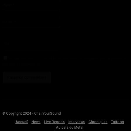
Nom
:*
S'il vous plaît entrez votre nom ici
Email
:*
Vous avez entré une adresse email incorrecte!
Veuillez entrer votre adresse email ici
Site
:
Enregistrer mon nom, email et site web dans ce navigateur pour la prochaine
fois que je commenterai.
© Copyright 2024 - ChairYourSound
Accueil
News
Live Reports
Interviews
Chroniques
Tattoos
Au delà du Metal