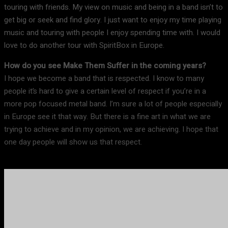
touring with friends. My view on music and being in a band isn’t to
get big or seek and find glory. I just want to enjoy my time playing
music and touring with people I enjoy spending time with. I would
love to do another tour with SpiritBox in Europe.
How do you see Make Them Suffer in the coming years?
I hope we become a band that is respected. I know to many
people it’s hard to give a certain level of respect if you’re in a
more pop focused metal band. I’m sure a lot of people especially
in Europe see it that way. But there is a fine art in what we are
trying to achieve and in my opinion, we are achieving. I hope that
one day people will show us that respect.