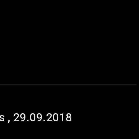
u delà du Metal
ChairYourSound – Webzine sur l’actualité m
s , 29.09.2018