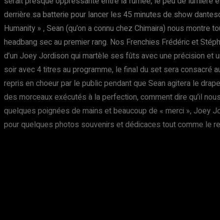
serait presque oppressante entre la fumée, le peu de lumière et l
derrière sa batterie pour lancer les 45 minutes de show dantesq
Humanity » , Sean (qu’on a connu chez Chimaira) nous montre to
headbang sec au premier rang. Nos Frenchies Frédéric et Stéph
d’un Joey Jordison qui martèle ses fûts avec une précision et une
soir avec 4 titres au programme, le final du set sera consacré
repris en choeur par le public pendant que Sean agitera le dra
des morceaux exécutés à la perfection, comment dire qu’il nous 
quelques poignées de mains et beaucoup de « merci », Joey Jor
pour quelques photos souvenirs et dédicaces tout comme le re