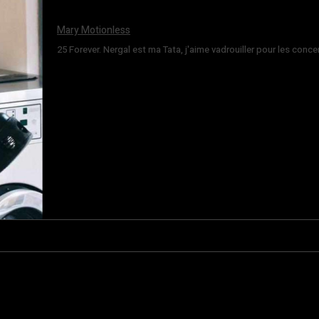
Mary Motionless
25 Forever. Nergal est ma Tata, j'aime vadrouiller pour les conce