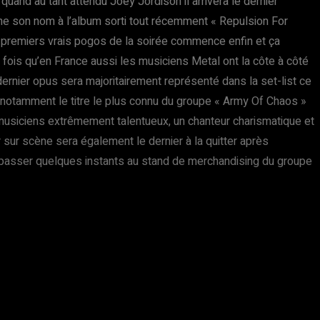
quand au tant attendu Joey Jordison il arrivera le dernier
onne son nom à l’album sorti tout récemment « Repulsion For
s premiers vrais pogos de la soirée commence enfin et ça
ois qu’en France aussi les musiciens Metal ont la côte à côté
 dernier opus sera majoritairement représenté dans la set-list ce
c notamment le titre le plus connu du groupe « Army Of Chaos »
 musiciens extrêmement talentueux, un chanteur charismatique et
 sur scène sera également le dernier à la quitter après
 passer quelques instants au stand de merchandising du groupe