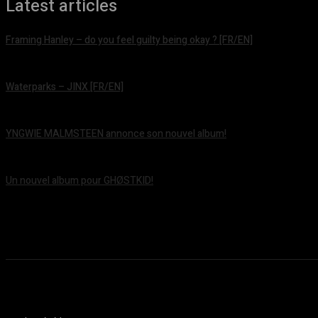
Latest articles
Framing Hanley – do you feel guilty being okay ? [FR/EN]
août 7, 2026
Waterparks – JINX [FR/EN]
août 6, 2026
YNGWIE MALMSTEEN annonce son nouvel album!
août 5, 2026
Un nouvel album pour GHØSTKID!
août 5, 2026