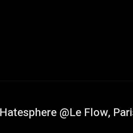
Live Reports
Interviews
Chroniques
Tattoos
A
 Hatesphere @Le Flow, Pari