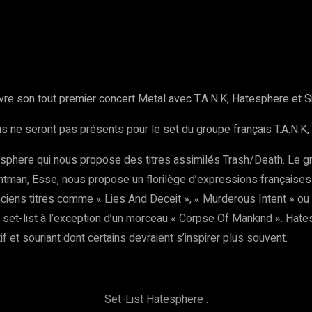
rest
WhatsApp
Copy URL
vre son tout premier concert Metal avec T.A.N.K, Hatesphere et 
s ne seront pas présents pour le set du groupe français T.A.N.K, 
phere qui nous propose des titres assimilés Trash/Death. Le gro
rontman, Esse, nous propose un florilège d’expressions français
iens titres comme « Lies And Deceit », « Murderous Intent » ou e
set-list à l’exception d’un morceau « Corpse Of Mankind ». Hate
 et souriant dont certains devraient s’inspirer plus souvent.
Set-List Hatesphere :