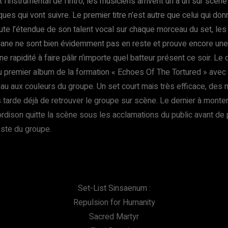
’instrumental de l’intro, les musiciens arrivent un à un sur scène 
ues qui vont suivre. Le premier titre n’est autre que celui qui d
ute l’étendue de son talent vocal sur chaque morceau du set, le
ane ne sont bien évidemment pas en reste et prouve encore une f
 rapidité à faire pâlir n’importe quel batteur présent ce soir. Le
 au premier album de la formation « Echoes Of The Tortured » ave
peau aux couleurs du groupe. Un set court mais très efficace, des
tarde déjà de retrouver le groupe sur scène. Le dernier à monter
dison quitte la scène sous les acclamations du public avant de
ste du groupe.
Set-List Sinsaenum :
Repulsion for Humanity
Sacred Martyr