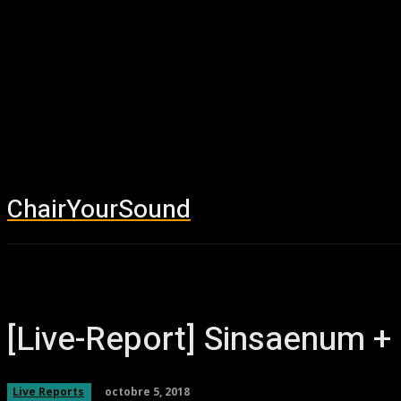
ChairYourSound
Accueil
News
[Live-Report] Sinsaenum +
octobre 5, 2018
Live Reports