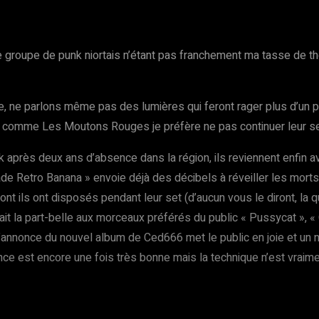
 groupe de punk niortais n’étant pas franchement ma tasse de thé
 ne parlons même pas des lumières qui feront rager plus d’un ph
out comme Les Moutons Rouges je préfère ne pas continuer leur se
k après deux ans d’absence dans la région, ils reviennent enfin a
 Vade Retro Banana » envoie déjà des décibels à réveiller les mo
t ils ont disposés pendant leur set (d’aucun vous le diront, la qu
 fait la part-belle aux morceaux préférés du public « Pussycat », «
L’annonce du nouvel album de Ced666 met le public en joie et un 
ance est encore une fois très bonne mais la technique n’est vrai