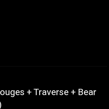
u delà du Metal
ChairYourSound – Webzine sur l’actualité m
Rouges + Traverse + Bear
)