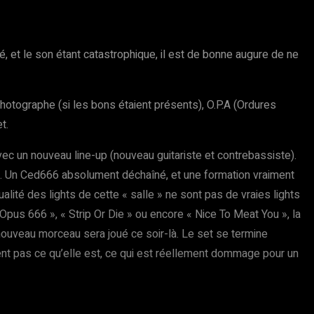
, et le son étant catastrophique, il est de bonne augure de ne
otographe (si les bons étaient présents), O.P.A (Ordures
t.
vec un nouveau line-up (nouveau guitariste et contrebassiste).
rts. Un Ced666 absolument déchaîné, et une formation vraiment
alité des lights de cette « salle » ne sont pas de vraies lights
 Opus 666 », « Strip Or Die » ou encore « Nice To Meat You », la
nouveau morceau sera joué ce soir-là. Le set se termine
ment pas ce qu’elle est, ce qui est réellement dommage pour un