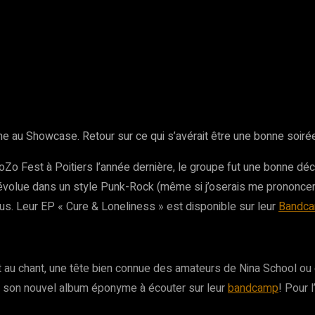
rest
WhatsApp
Copy URL
e au Showcase. Retour sur ce qui s’avérait être une bonne soirée
o Fest à Poitiers l’année dernière, le groupe fut une bonne déco
on évolue dans un style Punk-Rock (même si j’oserais me prononce
vous. Leur EP « Cure & Loneliness » est disponible sur leur
Bandc
et au chant, une tête bien connue des amateurs de Nina School ou
de son nouvel album éponyme à écouter sur leur
bandcamp
! Pour 