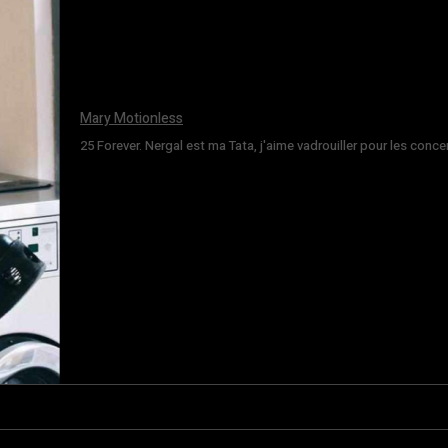
Mary Motionless
25 Forever. Nergal est ma Tata, j'aime vadrouiller pour les conce