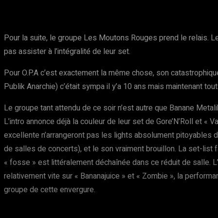
Pour la suite, le groupe Les Moutons Rouges prend le relais. Le
pas assister à l’intégralité de leur set.
Pour O.P.A c’est exactement la même chose, son catastrophique,
Publik Anarchie) c’était sympa il y’a 10 ans mais maintenant t
Le groupe tant attendu de ce soir n’est autre que Banane Metali
L’intro annonce déjà la couleur de leur set de Gore’N’Roll et «
excellente n’arrangeront pas les lights absolument pitoyables don
de salles de concerts), et le son vraiment brouillon. La set-list
« fosse » est littéralement déchaînée dans ce réduit de salle. 
relativement vite sur « Bananajuice » et « Zombie », la perform
groupe de cette envergure.