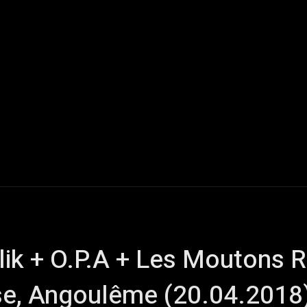
Live Reports
Interviews
Chroniques
Tattoos
A
lik + O.P.A + Les Moutons 
e, Angoulême (20.04.2018