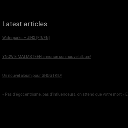
Latest articles
Waterparks – JINX [FR/EN]
août 6, 2026
YNGWIE MALMSTEEN annonce son nouvel album!
août 5, 2026
Un nouvel album pour GHØSTKID!
août 5, 2026
« Pas d’égocentrisme, pas d’influenceurs, on attend que votre mort » 
août 5, 2026