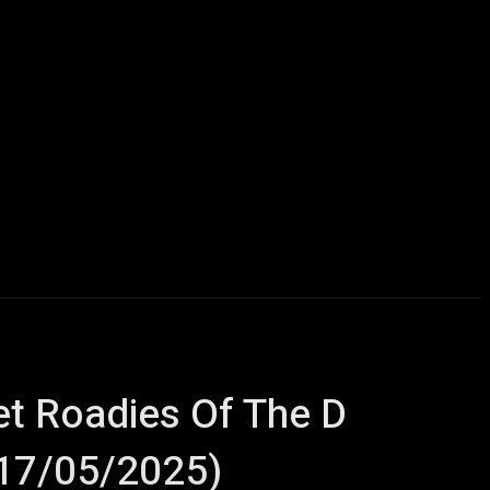
u delà du Metal
ChairYourSound – Webzine sur l’actualité m
e et Roadies Of The D
(17/05/2025)