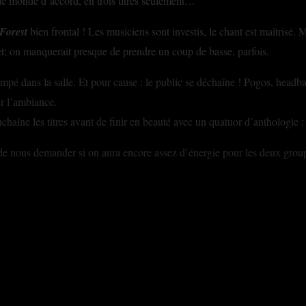
 le monde d’accord, en trois titres seulement…
Forest
bien frontal ! Les musiciens sont investis, le chant est maîtrisé. 
set; on manquerait presque de prendre un coup de basse, parfois.
rimpé dans la salle. Et pour cause : le public se déchaîne ! Pogos, headb
ser l’ambiance.
chaîne les titres avant de finir en beauté avec un quatuor d’anthologie 
s de nous demander si on aura encore assez d’énergie pour les deux gro