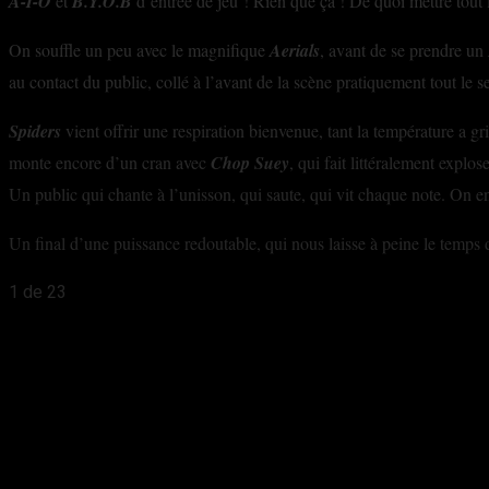
A-I-O
et
B.Y.O.B
d’entrée de jeu ! Rien que ça ! De quoi mettre tout
On souffle un peu avec le magnifique
Aerials
, avant de se prendre un
au contact du public, collé à l’avant de la scène pratiquement tout le 
Spiders
vient offrir une respiration bienvenue, tant la température a g
monte encore d’un cran avec
Chop Suey
, qui fait littéralement explo
Un public qui chante à l’unisson, qui saute, qui vit chaque note. On en
Un final d’une puissance redoutable, qui nous laisse à peine le temp
1
de 23