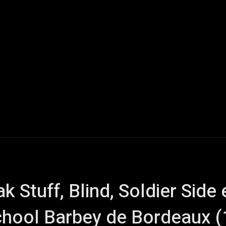
Live Reports
Interviews
Chroniques
Tattoos
A
ak Stuff, Blind, Soldier Sid
School Barbey de Bordeaux 