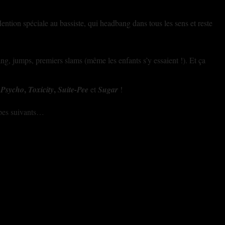
Mention spéciale au bassiste, qui headbang dans tous les sens et reste
ang, jumps, premiers slams (même les enfants s’y essaient !). Et ça
,
,
:
Psycho
Toxicity
Suite-Pee
et
Sugar
!
upes suivants…