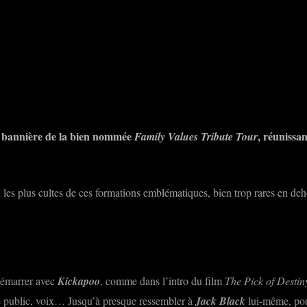
rest
WhatsApp
Copy URL
la bannière de la bien nommée
, réunissan
Family Values Tribute Tour
ux les plus cultes de ces formations emblématiques, bien trop rares en 
démarrer avec
Kickapoo
, comme dans l’intro du film
The Pick of Destin
le public, voix… Jusqu’à presque ressembler à
Jack Black
lui-même, pour