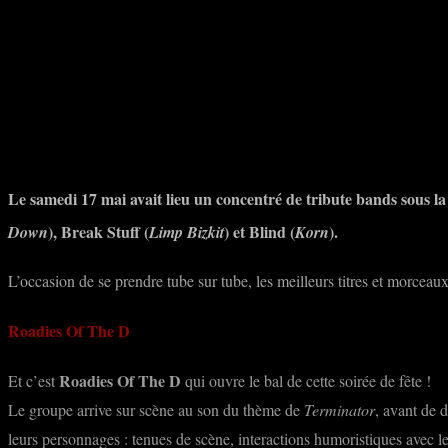
Partager
Facebook
Twitter
Pinte
Le samedi 17 mai avait lieu un concentré de tribute bands sous 
),
Break Stuff
(
) et
Blind
(
).
Down
Limp Bizkit
Korn
L’occasion de se prendre tube sur tube, les meilleurs titres et morcea
Roadies Of The D
Roadies Of The D
Et c’est
qui ouvre le bal de cette soirée de fête !
Le groupe arrive sur scène au son du thème de
Terminator
, avant de 
leurs personnages : tenues de scène, interactions humoristiques avec 