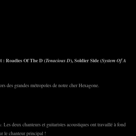
t :
Roadies Of The D
(
),
Soldier Side
(
Tenacious D
System Of A
dehors des grandes métropoles de notre cher Hexagone.
y
. Les deux chanteurs et guitaristes acoustiques ont travaillé à fond
 le chanteur principal !