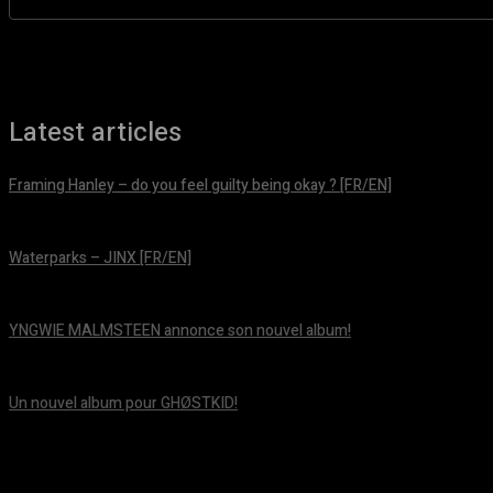
Latest articles
Framing Hanley – do you feel guilty being okay ? [FR/EN]
août 7, 2026
Waterparks – JINX [FR/EN]
août 6, 2026
YNGWIE MALMSTEEN annonce son nouvel album!
août 5, 2026
Un nouvel album pour GHØSTKID!
août 5, 2026