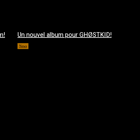
m!
Un nouvel album pour GHØSTKID!
News
août 5, 2026