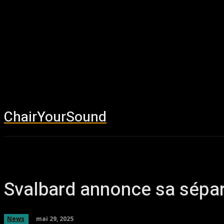
ChairYourSound
Accueil
News
Svalbard annonce sa sépar
mai 29, 2025
News