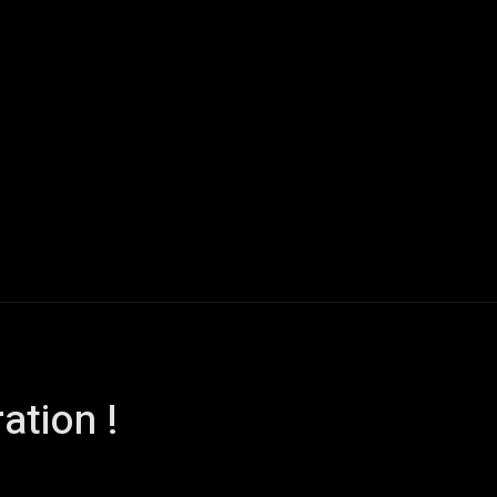
Live Reports
Interviews
Chroniques
Tattoos
A
ation !