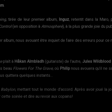
im
.
ing
, tirée de leur premier album,
Inguz
, retentit dans la Maro,
Control
(en opposition à
Atmosphere
), à la plus grande joie du pub
r album, nous avouant être inquiet de faire des erreurs pour ce 
ve
plaît à
Håkan Almbladh
(guitariste) de l’autre,
Jules Wildblood
rès beau
Flowers For The Grave
, où
Philip
nous avouera qu’il ne sa
ous quittera quelques instants…
)
Babylon
, mettant tout le monde d’accord. Après avoir joué la jo
r cette soirée et dire au revoir aux copains!