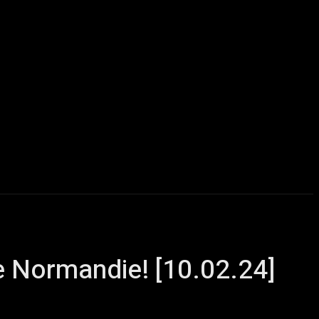
u delà du Metal
ChairYourSound – Webzine sur l’actualité m
e Normandie! [10.02.24]