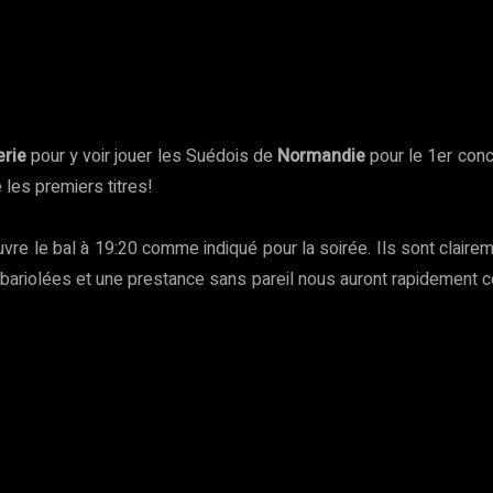
rest
WhatsApp
Copy URL
rie
pour y voir jouer les Suédois de
Normandie
pour le 1er con
 les premiers titres!
vre le bal à 19:20 comme indiqué pour la soirée. Ils sont clairemen
bariolées et une prestance sans pareil nous auront rapidement co