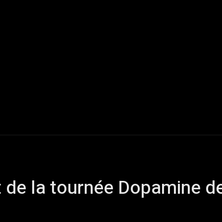
Live Reports
Interviews
Chroniques
Tattoos
A
nt de la tournée Dopamine d