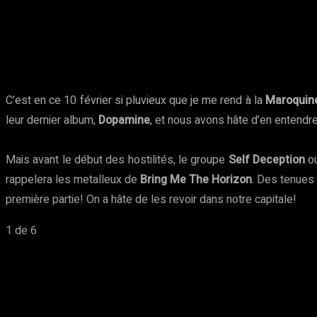
Partager
Facebook
Twitter
Pinte
C’est en ce 10 février si pluvieux que je me rend à la
Maroquine
leur dernier album,
Dopamine
, et nous avons hâte d’en entendre
Mais avant le début des hostilités, le groupe
Self Deception
ou
rappelera les metalleux de
Bring Me The Horizon
. Des tenues 
première partie! On a hâte de les revoir dans notre capitale!
1
de 6