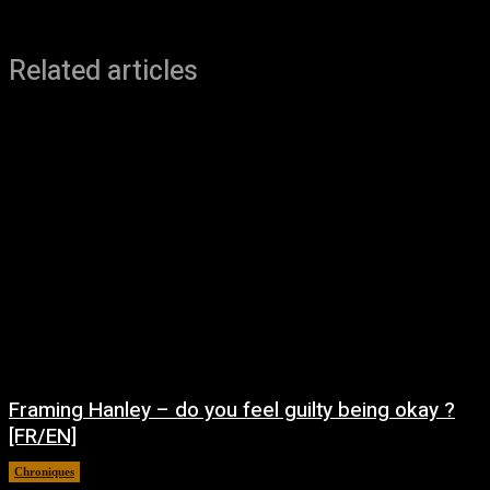
Related articles
Framing Hanley – do you feel guilty being okay ?
[FR/EN]
Chroniques
août 7, 2026