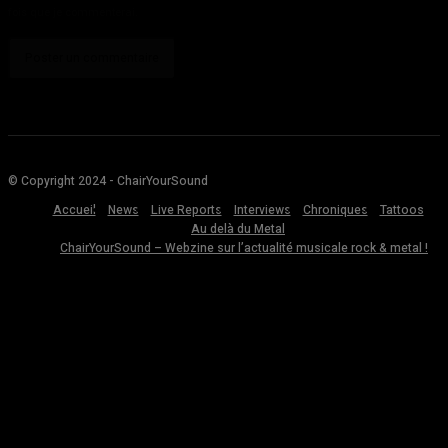
fois que je commenterai.
© Copyright 2024 - ChairYourSound
Accueil
News
Live Reports
Interviews
Chroniques
Tattoos
Au delà du Metal
ChairYourSound – Webzine sur l’actualité musicale rock & metal !