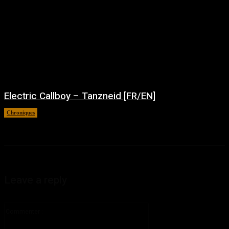
Electric Callboy – Tanzneid [FR/EN]
Chroniques
août 5, 2026
Leave a reply
Commenter
: