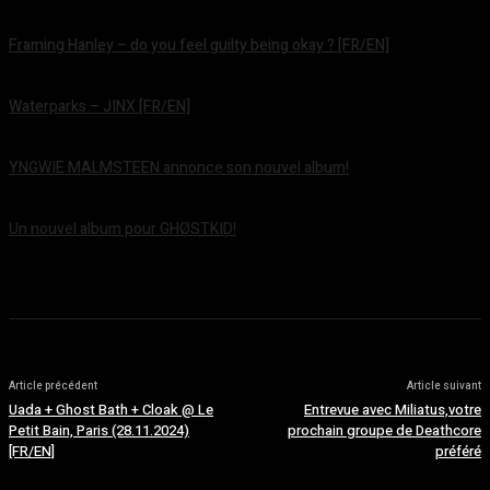
Framing Hanley – do you feel guilty being okay ? [FR/EN]
août 7, 2026
Waterparks – JINX [FR/EN]
août 6, 2026
YNGWIE MALMSTEEN annonce son nouvel album!
août 5, 2026
Un nouvel album pour GHØSTKID!
août 5, 2026
Article précédent
Article suivant
Uada + Ghost Bath + Cloak @ Le
Entrevue avec Miliatus,votre
Petit Bain, Paris (28.11.2024)
prochain groupe de Deathcore
[FR/EN]
préféré