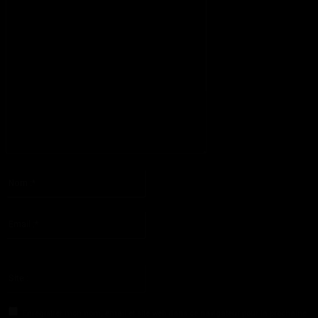
S'il vous plaît entrez votre commentaire!
Nom
:*
S'il vous plaît entrez votre nom ici
Email
:*
Vous avez entré une adresse email incorrecte!
Veuillez entrer votre adresse email ici
Site
:
Enregistrer mon nom, email et site web dans ce navigateur pour la prochaine