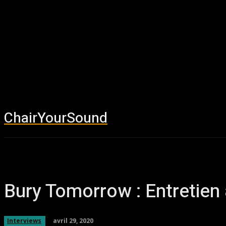
ChairYourSound
Accueil
News
Bury Tomorrow : Entretien
avril 29, 2020
Interviews