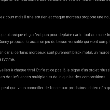
z court mais il n’ne est rien et chaque morceau propose une nouv
que classique et ça n’est pas pour déplaire car le tout se mari
nny propose lui aussi un jeu de basse versatile qui vient complé
ien car si certains morceaux sont purement black metal, un mor
e rythme.
les à chaque titre! Et n’est-ce pas là le signe d’un projet réuss
vues des influences multiples et de la qualité des compositions.
e peut que vous conseiller de foncer aux prochaines dates dès q