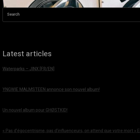
Search
Latest articles
Waterparks – JINX [FR/EN]
août 6, 2026
YNGWIE MALMSTEEN annonce son nouvel album!
août 5, 2026
Un nouvel album pour GHØSTKID!
août 5, 2026
« Pas d’égocentrisme, pas d’influenceurs, on attend que votre mort » 
août 5, 2026