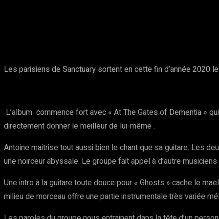
Partager
Facebook
Twitter
Pinte
Les parisiens de Sanctuary sortent en cette fin d’année 2020 le
L’album commence fort avec « At The Gates of Dementia » qui an
directement donner le meilleur de lui-même .
Antoine maitrise tout aussi bien le chant que sa guitare. Les d
une noirceur abyssale. Le groupe fait appel à d’autre musiciens 
Une intro à la guitare toute douce pour « Ghosts » cache le mae
milieu de morceau offre une partie instrumentale très variée m
Les paroles du groupe nous entrainent dans la tête d’un pers