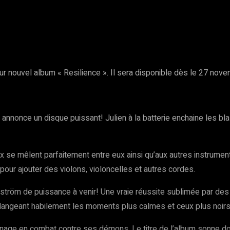
rest
WhatsApp
Copy URL
ur nouvel album « Resilience ». Il sera disponible dès le 27 nove
nonce un disque puissant! Julien à la batterie enchaine les bla
eux se mêlent parfaitement entre eux ainsi qu’aux autres instrume
pour ajouter des violons, violoncelles et autres cordes.
lström de puissance à venir! Une vraie réussite sublimée par des
élangeant habilement les moments plus calmes et ceux plus noirs
onnage en combat contre ses démons. Le titre de l’album sonne