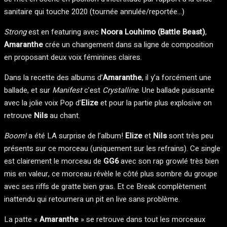
sanitaire qui touche 2020 (tournée annulée/reportée…)
Strong
est en featuring avec
Noora Louhimo (Battle Beast)
,
Amaranthe
crée un changement dans sa ligne de composition
en proposant deux voix féminines claires.
Dans la recette des albums d’
Amaranthe
, il y’a forcément une
ballade, et sur
Manifest
c’est
Crystalline
. Une ballade puissante
avec la jolie voix Pop d’
Elize
et pour la partie plus explosive on
retrouve
Nils
au chant.
Boom!
a été LA surprise de l’album!
Elize
et
Nils
sont très peu
présents sur ce morceau (uniquement sur les refrains). Ce single
est clairement le morceau de
GG6
avec son rap growlé très bien
mis en valeur, ce morceau révèle le côté plus sombre du groupe
avec ses riffs de gratte bien gras. Et ce Break complètement
inattendu qui retournera un pit en live sans problème.
La patte «
Amaranthe
» se retrouve dans tout les morceaux