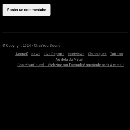
© Copyright 2024 - ChairYourSound
Accueil
News
Live Reports
Interviews
Chroniques
Tattoos
Au delà du Metal
ChairYourSound – Webzine sur l’actualité musicale rock & metal !