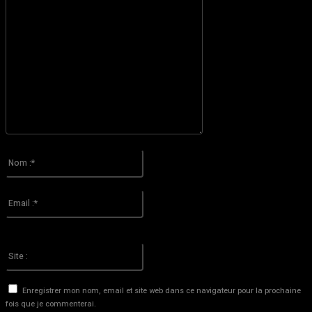
S'il vous plaît entrez votre commentaire!
Nom
:*
S'il vous plaît entrez votre nom ici
Email
:*
Vous avez entré une adresse email incorrecte!
Veuillez entrer votre adresse email ici
Site
:
Enregistrer mon nom, email et site web dans ce navigateur pour la prochaine
fois que je commenterai.