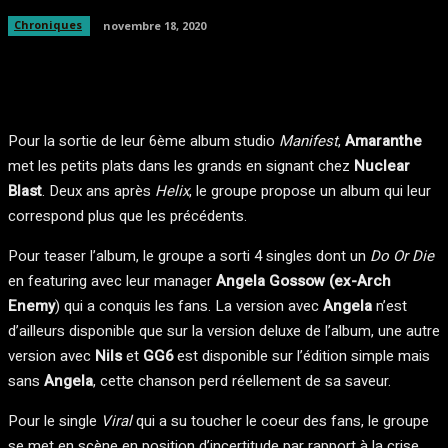
Chroniques
novembre 18, 2020
Facebook
Twitter
Pinterest
WhatsA
Pour la sortie de leur 6ème album studio
Manifest
,
Amaranthe
met les petits plats dans les grands en signant chez
Nuclear
Blast
. Deux ans après
Helix
, le groupe propose un album qui leur
correspond plus que les précédents.
Pour teaser l’album, le groupe a sorti 4 singles dont un
Do Or Die
en featuring avec leur manager
Angela Gossow (ex-Arch
Enemy
) qui a conquis les fans. La version avec
Angela
n’est
d’ailleurs disponible que sur la version deluxe de l’album, une autre
version avec
Nils
et
GG6
est disponible sur l’édition simple mais
sans
Angela
, cette chanson perd réellement de sa saveur.
Pour le single
Viral
qui a su toucher le coeur des fans, le groupe
se met en scène en position d’incertitude par rapport à la crise