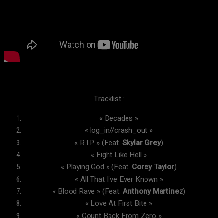
Tracklist :
« Decades »
« log_in//crash_out »
« R.I.P. » (Feat.
Skylar
Grey
)
« Fight Like Hell »
« Playing God » (Feat.
Corey
Taylor
)
« All That I’ve Ever Known »
« Blood Rave » (Feat.
Anthony
Martinez
)
« Love At First Bite »
« Count Back From Zero »