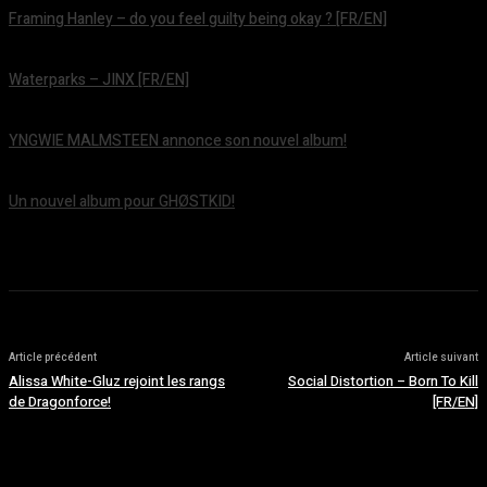
Framing Hanley – do you feel guilty being okay ? [FR/EN]
août 7, 2026
Waterparks – JINX [FR/EN]
août 6, 2026
YNGWIE MALMSTEEN annonce son nouvel album!
août 5, 2026
Un nouvel album pour GHØSTKID!
août 5, 2026
Article précédent
Article suivant
Alissa White-Gluz rejoint les rangs
Social Distortion – Born To Kill
de Dragonforce!
[FR/EN]