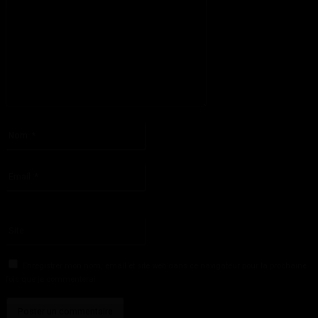
S'il vous plaît entrez votre commentaire!
Nom
:*
S'il vous plaît entrez votre nom ici
Email
:*
Vous avez entré une adresse email incorrecte!
Veuillez entrer votre adresse email ici
Site
:
Enregistrer mon nom, email et site web dans ce navigateur pour la prochaine
fois que je commenterai.