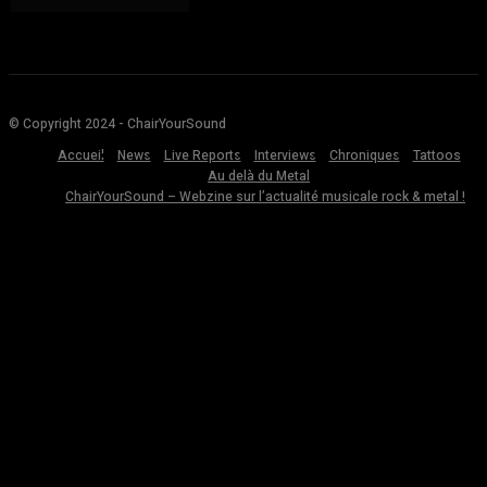
© Copyright 2024 - ChairYourSound
Accueil
News
Live Reports
Interviews
Chroniques
Tattoos
Au delà du Metal
ChairYourSound – Webzine sur l’actualité musicale rock & metal !