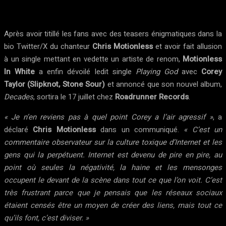
Après avoir titillé les fans avec des teasers énigmatiques dans la
bio Twitter/X du chanteur
Chris Motionless
et avoir fait allusion
à un single mettant en vedette un artiste de renom,
Motionless
In White
a enfin dévoilé ledit single
Playing God
avec
Corey
Taylor (Slipknot, Stone Sour)
et annoncé que son nouvel album,
Decades
, sortira le 17 juillet chez
Roadrunner Records
.
« Je n’en reviens pas à quel point Corey a l’air agressif »
, a
déclaré
Chris Motionless
dans un communiqué.
« C’est un
commentaire observateur sur la culture toxique d’Internet et les
gens qui la perpétuent. Internet est devenu de pire en pire, au
point où seules la négativité, la haine et les mensonges
occupent le devant de la scène dans tout ce que l’on voit. C’est
très frustrant parce que je pensais que les réseaux sociaux
étaient censés être un moyen de créer des liens, mais tout ce
qu’ils font, c’est diviser. »