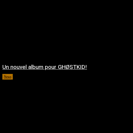
Un nouvel album pour GHØSTKID!
News
août 5, 2026