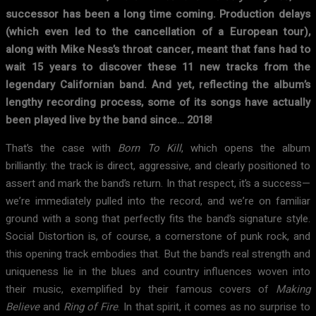
successor has been a long time coming. Production delays
(which even led to the cancellation of a European tour),
along with Mike Ness’s throat cancer, meant that fans had to
wait 15 years to discover these 11 new tracks from the
legendary Californian band. And yet, reflecting the album’s
lengthy recording process, some of its songs have actually
been played live by the band since… 2018!
That’s the case with
Born To Kill
, which opens the album
brilliantly: the track is direct, aggressive, and clearly positioned to
assert and mark the band’s return. In that respect, it’s a success—
we’re immediately pulled into the record, and we’re on familiar
ground with a song that perfectly fits the band’s signature style.
Social Distortion is, of course, a cornerstone of punk rock, and
this opening track embodies that. But the band’s real strength and
uniqueness lie in the blues and country influences woven into
their music, exemplified by their famous covers of
Making
Believe
and
Ring of Fire
. In that spirit, it comes as no surprise to