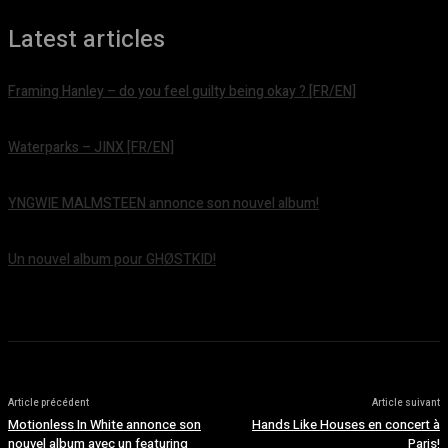
Latest articles
Framing Hanley – do you feel guilty being okay ? [FR/EN]
août 7, 2026
Waterparks – JINX [FR/EN]
août 6, 2026
YNGWIE MALMSTEEN annonce son nouvel album!
août 5, 2026
Un nouvel album pour GHØSTKID!
août 5, 2026
Article précédent
Article suivant
Motionless In White annonce son
Hands Like Houses en concert à
nouvel album avec un featuring
Paris!