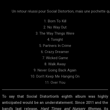
Un retour réussi pour Social Distortion, mais une pochette q
1. Born To Kill
2. No Way Out
3. The Way Things Were
4. Tonight
5. Partners In Crime
6. Crazy Dreamer
7. Wicked Game
8. Walk Away
9. Never Going Back Again
10. Don’t Keep Me Hanging On
11. Over You
To say that Social Distortion’s eighth album was highly
anticipated would be an understatement. Since 2011 and the
band’s last release,
Hard Times and Nursery Rhymes
, its