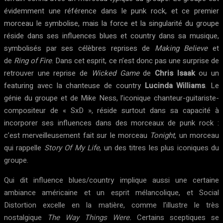
évidemment une référence dans le punk rock, et ce premier
morceau le symbolise, mais la force et la singularité du groupe
réside dans ses influences blues et country dans sa musique,
symbolisés par ses célèbres reprises de
Making Believe
et
de
Ring of Fire
. Dans cet esprit, ce n’est donc pas une surprise de
retrouver une reprise de
Wicked Game
de
Chris Isaak
ou un
featuring avec la chanteuse de country
Lucinda Williams
. Le
génie du groupe et de Mike Ness, l’iconique chanteur-guitariste-
compositeur de « SxD », réside surtout dans sa capacité à
incorporer ses influences dans des morceaux de punk rock :
c’est merveilleusement fait sur le morceau
Tonight
, un morceau
qui rappelle
Story Of My Life
, un des titres les plus iconiques du
groupe.
Qui dit influence blues/country implique aussi une certaine
ambiance américaine et un esprit mélancolique, et Social
Distortion excelle en la matière, comme l’illustre le très
nostalgique
The Way Things Were.
Certains sceptiques se