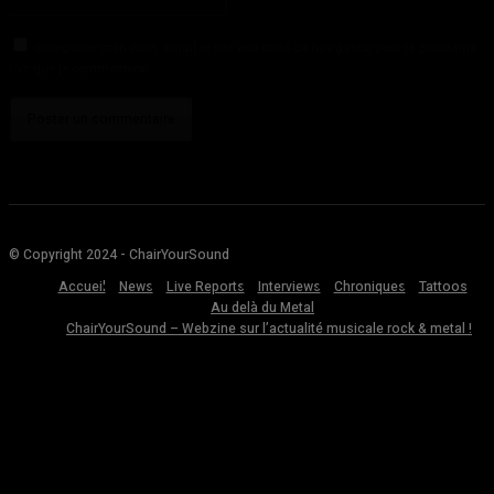
:
Enregistrer mon nom, email et site web dans ce navigateur pour la prochaine
fois que je commenterai.
© Copyright 2024 - ChairYourSound
Accueil
News
Live Reports
Interviews
Chroniques
Tattoos
Au delà du Metal
ChairYourSound – Webzine sur l’actualité musicale rock & metal !