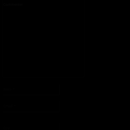
Commenter
:
S'il vous plaît entrez votre commentaire!
Nom
:*
S'il vous plaît entrez votre nom ici
Email
:*
Vous avez entré une adresse email incorrecte!
Veuillez entrer votre adresse email ici
Site