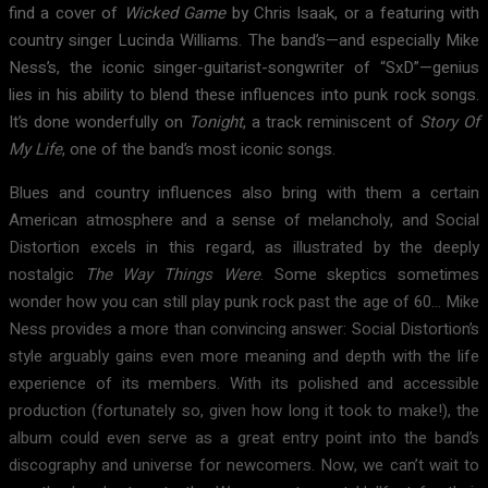
find a cover of
Wicked Game
by Chris Isaak, or a featuring with
country singer Lucinda Williams. The band’s—and especially Mike
Ness’s, the iconic singer-guitarist-songwriter of “SxD”—genius
lies in his ability to blend these influences into punk rock songs.
It’s done wonderfully on
Tonight
, a track reminiscent of
Story Of
My Life
, one of the band’s most iconic songs.
Blues and country influences also bring with them a certain
American atmosphere and a sense of melancholy, and Social
Distortion excels in this regard, as illustrated by the deeply
nostalgic
The Way Things Were
. Some skeptics sometimes
wonder how you can still play punk rock past the age of 60… Mike
Ness provides a more than convincing answer: Social Distortion’s
style arguably gains even more meaning and depth with the life
experience of its members. With its polished and accessible
production (fortunately so, given how long it took to make!), the
album could even serve as a great entry point into the band’s
discography and universe for newcomers. Now, we can’t wait to