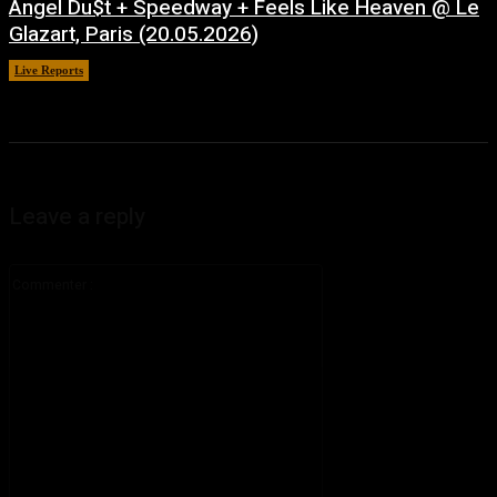
Angel Du$t + Speedway + Feels Like Heaven @ Le
Glazart, Paris (20.05.2026)
Live Reports
juillet 21, 2026
Leave a reply
Commenter
: