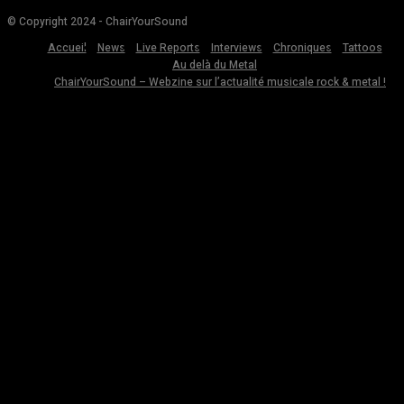
© Copyright 2024 - ChairYourSound
Accueil
News
Live Reports
Interviews
Chroniques
Tattoos
Au delà du Metal
ChairYourSound – Webzine sur l’actualité musicale rock & metal !