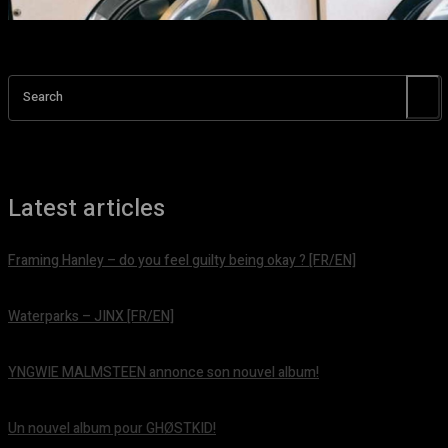
Search
Latest articles
Framing Hanley – do you feel guilty being okay ? [FR/EN]
août 7, 2026
Waterparks – JINX [FR/EN]
août 6, 2026
YNGWIE MALMSTEEN annonce son nouvel album!
août 5, 2026
Un nouvel album pour GHØSTKID!