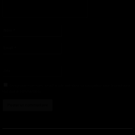
S'il vous plaît entrez votre commentaire!
Nom
:*
S'il vous plaît entrez votre nom ici
Email
:*
Vous avez entré une adresse email incorrecte!
Veuillez entrer votre adresse email ici
Site
:
Enregistrer mon nom, email et site web dans ce navigateur pour la prochaine
fois que je commenterai.