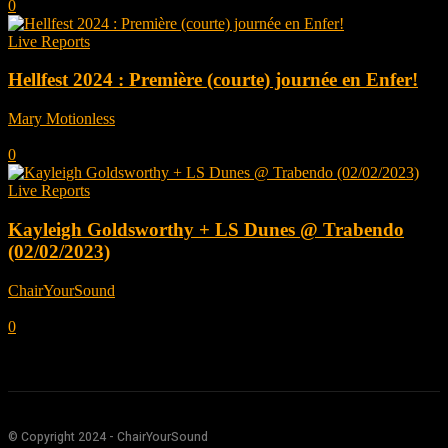
0
Live Reports
Hellfest 2024 : Première (courte) journée en Enfer!
Mary Motionless
-
juillet 26, 2024
0
Live Reports
Kayleigh Goldsworthy + LS Dunes @ Trabendo
(02/02/2023)
ChairYourSound
-
mars 28, 2023
0
© Copyright 2024 - ChairYourSound