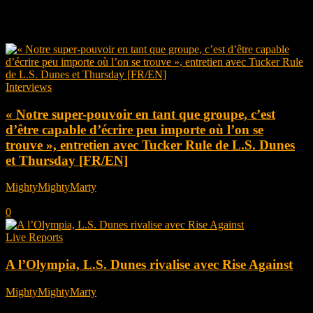
Tag: Thursday
Interviews
« Notre super-pouvoir en tant que groupe, c’est
d’être capable d’écrire peu importe où l’on se
trouve », entretien avec Tucker Rule de L.S. Dunes
et Thursday [FR/EN]
MightyMightyMarty
-
février 28, 2025
0
Live Reports
A l’Olympia, L.S. Dunes rivalise avec Rise Against
MightyMightyMarty
-
février 17, 2025