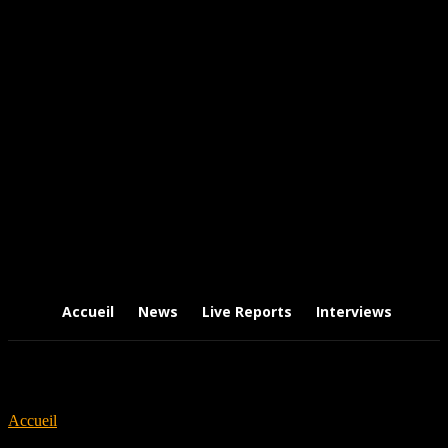
Accueil
News
Live Reports
Interviews
Chr
Accueil
Tags
Thursday