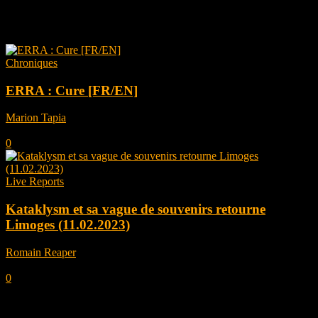
Tag: i
Chroniques
ERRA : Cure [FR/EN]
Marion Tapia
-
avril 8, 2024
0
Live Reports
Kataklysm et sa vague de souvenirs retourne
Limoges (11.02.2023)
Romain Reaper
-
mars 3, 2023
0