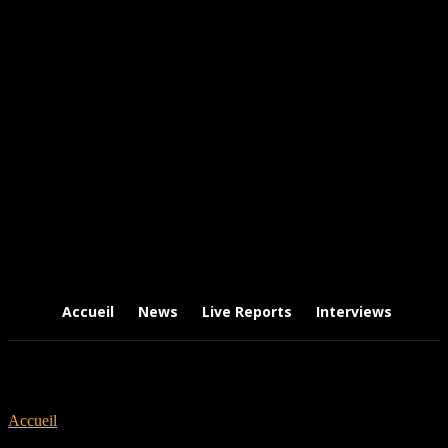
Accueil
News
Live Reports
Interviews
Chr
Accueil
Tags
I