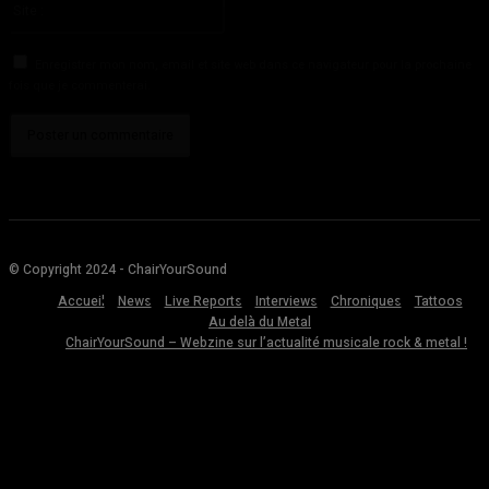
:
Enregistrer mon nom, email et site web dans ce navigateur pour la prochaine
fois que je commenterai.
© Copyright 2024 - ChairYourSound
Accueil
News
Live Reports
Interviews
Chroniques
Tattoos
Au delà du Metal
ChairYourSound – Webzine sur l’actualité musicale rock & metal !