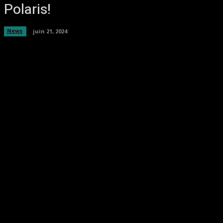
Polaris!
News
juin 21, 2024
Facebook
Twitter
Pinterest
WhatsA