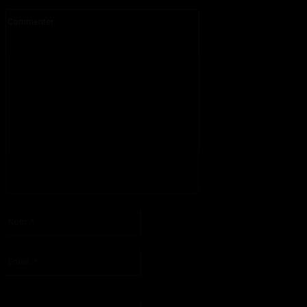
Commenter
:
S'il vous plaît entrez votre commentaire!
Nom
:*
S'il vous plaît entrez votre nom ici
Email
:*
Vous avez entré une adresse email incorrecte!
Veuillez entrer votre adresse email ici
Site