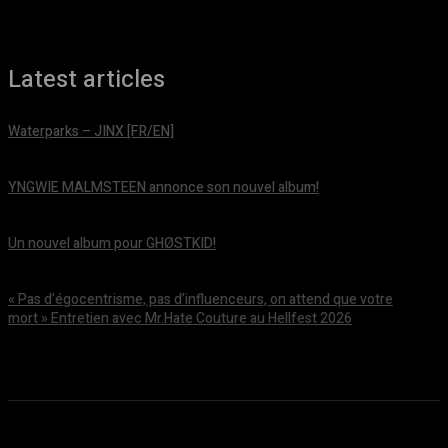
Latest articles
Waterparks – JINX [FR/EN]
août 6, 2026
YNGWIE MALMSTEEN annonce son nouvel album!
août 5, 2026
Un nouvel album pour GHØSTKID!
août 5, 2026
« Pas d’égocentrisme, pas d’influenceurs, on attend que votre
mort » Entretien avec Mr.Hate Couture au Hellfest 2026
août 5, 2026