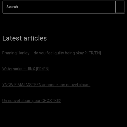
Search
Latest articles
Framing Hanley – do you feel guilty being okay ? [FR/EN]
août 7, 2026
Waterparks – JINX [FR/EN]
août 6, 2026
YNGWIE MALMSTEEN annonce son nouvel album!
août 5, 2026
Un nouvel album pour GHØSTKID!
août 5, 2026