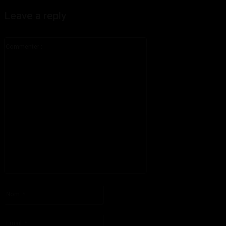
Leave a reply
Commenter
:
S'il vous plaît entrez votre commentaire!
Nom
:*
S'il vous plaît entrez votre nom ici
Email