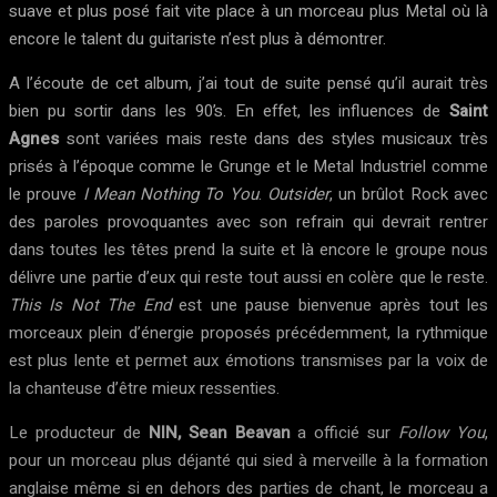
suave et plus posé fait vite place à un morceau plus Metal où là
encore le talent du guitariste n’est plus à démontrer.
A l’écoute de cet album, j’ai tout de suite pensé qu’il aurait très
bien pu sortir dans les 90’s. En effet, les influences de
Saint
Agnes
sont variées mais reste dans des styles musicaux très
prisés à l’époque comme le Grunge et le Metal Industriel comme
le prouve
I Mean Nothing To You
.
Outsider
, un brûlot Rock avec
des paroles provoquantes avec son refrain qui devrait rentrer
dans toutes les têtes prend la suite et là encore le groupe nous
délivre une partie d’eux qui reste tout aussi en colère que le reste.
This Is Not The End
est une pause bienvenue après tout les
morceaux plein d’énergie proposés précédemment, la rythmique
est plus lente et permet aux émotions transmises par la voix de
la chanteuse d’être mieux ressenties.
Le producteur de
NIN, Sean Beavan
a officié sur
Follow You
,
pour un morceau plus déjanté qui sied à merveille à la formation
anglaise même si en dehors des parties de chant, le morceau a