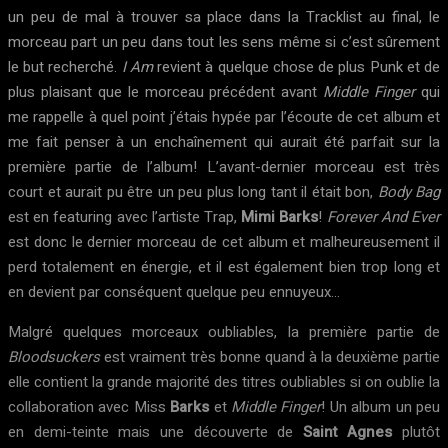
un peu de mal à trouver sa place dans la Tracklist au final, le
morceau part un peu dans tout les sens même si c’est sûrement
le but recherché.
I Am
revient à quelque chose de plus Punk et de
plus plaisant que le morceau précédent avant
Middle Finger
qui
me rappelle à quel point j’étais hypée par l’écoute de cet album et
me fait penser à un enchaînement qui aurait été parfait sur la
première partie de l’album! L’avant-dernier morceau est très
court et aurait pu être un peu plus long tant il était bon,
Body Bag
est en featuring avec l’artiste Trap,
Mimi Barks
!
Forever And Ever
est donc le dernier morceau de cet album et malheureusement il
perd totalement en énergie, et il est également bien trop long et
en devient par conséquent quelque peu ennuyeux…
Malgré quelques morceaux oubliables, la première partie de
Bloodsuckers
est vraiment très bonne quand à la deuxième partie
elle contient la grande majorité des titres oubliables si on oublie la
collaboration avec Miss
Barks
et
Middle Finger
! Un album un peu
en demi-teinte mais une découverte de
Saint Agnes
plutôt