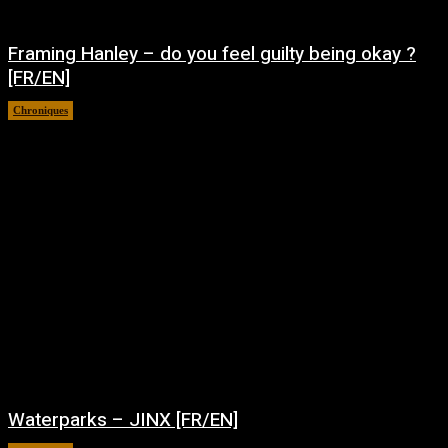
Framing Hanley – do you feel guilty being okay ?
[FR/EN]
Chroniques
août 7, 2026
Waterparks – JINX [FR/EN]