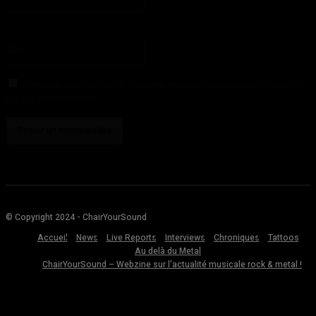
:*
Vous avez entré une adresse email incorrecte!
Veuillez entrer votre adresse email ici
Site
:
Enregistrer mon nom, email et site web dans ce navigateur pour la prochaine
fois que je commenterai.
© Copyright 2024 - ChairYourSound
Accueil
News
Live Reports
Interviews
Chroniques
Tattoos
Au delà du Metal
ChairYourSound – Webzine sur l’actualité musicale rock & metal !