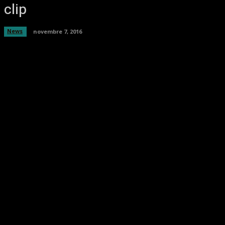
clip
News
novembre 7, 2016
Facebook
Twitter
Pinterest
WhatsA