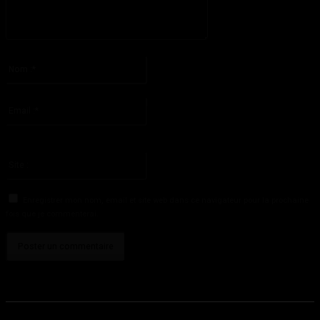
S'il vous plaît entrez votre commentaire!
Nom
:*
S'il vous plaît entrez votre nom ici
Email
:*
Vous avez entré une adresse email incorrecte!
Veuillez entrer votre adresse email ici
Site
:
Enregistrer mon nom, email et site web dans ce navigateur pour la prochaine
fois que je commenterai.