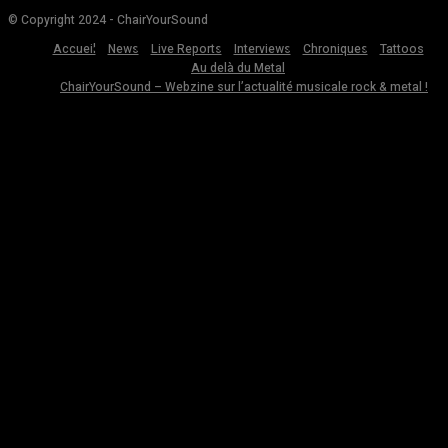
© Copyright 2024 - ChairYourSound
Accueil
News
Live Reports
Interviews
Chroniques
Tattoos
Au delà du Metal
ChairYourSound – Webzine sur l’actualité musicale rock & metal !