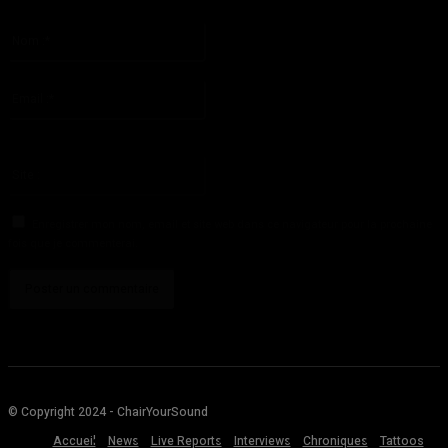
S'il vous plaît entrez votre commentaire!
Nom
:*
S'il vous plaît entrez votre nom ici
Email
:*
Vous avez entré une adresse email incorrecte!
Veuillez entrer votre adresse email ici
Site
:
Enregistrer mon nom, email et site web dans ce navigateur pour la prochaine
fois que je commenterai.
© Copyright 2024 - ChairYourSound
Accueil
News
Live Reports
Interviews
Chroniques
Tattoos