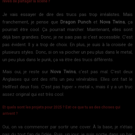
rêves de partager la scène ?
Je vais essayer de dire des trucs pas trop irréalistes. Mais
franchement, je pense que
Dragon Punch
et
Nova Twins
, ça
pourrait être cool. Ça pourrait marcher. Maintenant, elles sont
déjà bien grandies. Donc, je ne sais pas si c’est accessible. C’est
pas évident. Il y a trop de choix. En plus, je suis à la croisée de
plusieurs styles. Donc, si on va piocher un peu plus dans le metal,
un peu plus dans le punk, ça va être des trucs différents.
Mais oui, je reste sur
Nova Twins
, c’est pas mal. C’est deux
Anglaises qui ont des riffs un peu vénérables. Elles ont fait le
Hellfest deux fois. C’est pas hyper « metal », mais il y a un truc
assez original qui est très cool.
Et quels sont les projets pour 2025 ? Est-ce que tu as des choses qui
arrivent ?
Oui, on va commencer par sortir une cover. À la base, je n’étais
pas du tout fan de l’idée. Puis, un jour, je suis sortie dans un bar