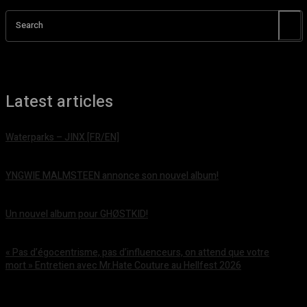
Search
Latest articles
Waterparks – JINX [FR/EN]
août 6, 2026
YNGWIE MALMSTEEN annonce son nouvel album!
août 5, 2026
Un nouvel album pour GHØSTKID!
août 5, 2026
« Pas d’égocentrisme, pas d’influenceurs, on attend que votre
mort » Entretien avec Mr.Hate Couture au Hellfest 2026
août 5, 2026