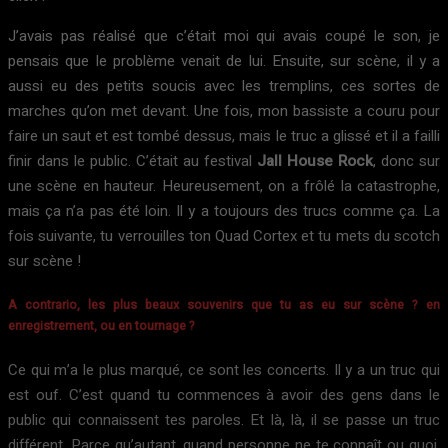
J’avais pas réalisé que c’était moi qui avais coupé le son, je
pensais que le problème venait de lui. Ensuite, sur scène, il y a
aussi eu des petits soucis avec les tremplins, ces sortes de
marches qu’on met devant. Une fois, mon bassiste a couru pour
faire un saut et est tombé dessus, mais le truc a glissé et il a failli
finir dans le public. C’était au festival
Jall House Rock
, donc sur
une scène en hauteur. Heureusement, on a frôlé la catastrophe,
mais ça n’a pas été loin. Il y a toujours des trucs comme ça. La
fois suivante, tu verrouilles ton Quad Cortex et tu mets du scotch
sur scène !
A contrario, les plus beaux souvenirs que tu as eu sur scène ? en
enregistrement, ou en tournage ?
Ce qui m’a le plus marqué, ce sont les concerts. Il y a un truc qui
est ouf. C’est quand tu commences à avoir des gens dans le
public qui connaissent tes paroles. Et là, là, il se passe un truc
différent. Parce qu’autant, quand personne ne te connaît ou quoi,