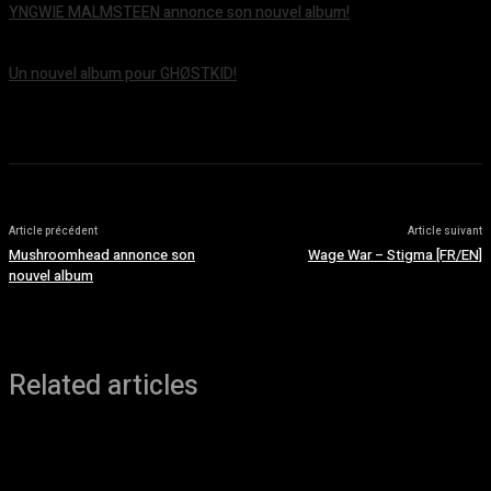
YNGWIE MALMSTEEN annonce son nouvel album!
août 5, 2026
Un nouvel album pour GHØSTKID!
août 5, 2026
Article précédent
Article suivant
Mushroomhead annonce son
Wage War – Stigma [FR/EN]
nouvel album
Related articles