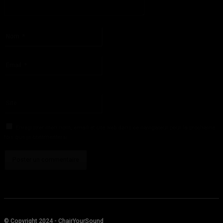
S'il vous plaît entrez votre commentaire!
Nom
:*
S'il vous plaît entrez votre nom ici
Email
:*
Vous avez entré une adresse email incorrecte!
Veuillez entrer votre adresse email ici
Site
:
Enregistrer mon nom, email et site web dans ce navigateur pour la prochaine
fois que je commenterai.
© Copyright 2024 - ChairYourSound