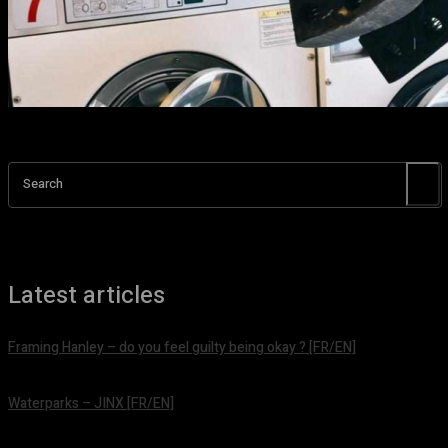
Search
Latest articles
Framing Hanley – do you feel guilty being okay ? [FR/EN]
août 7, 2026
Waterparks – JINX [FR/EN]
août 6, 2026