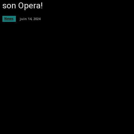
son Opera!
News
juin 14, 2024
Facebook
Twitter
Pinterest
WhatsA