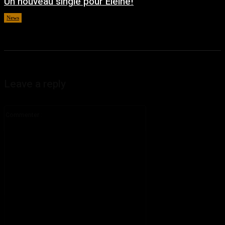
Un nouveau single pour Eleine!
News
août 5, 2026
Leave a reply
Commenter
: