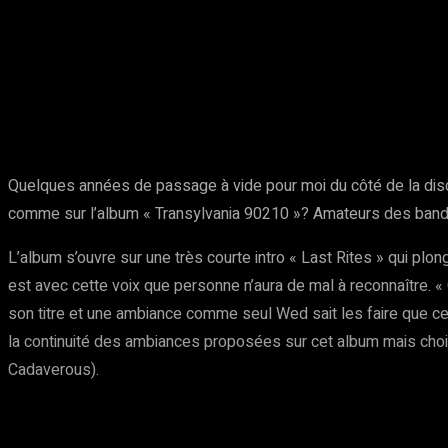
Partager
Facebook
Twitter
Pinte
Quelques années de passage à vide pour moi du côté de la di
comme sur l’album « Transylvania 90210 »? Amateurs des bande
L’album s’ouvre sur une très courte intro « Last Rites » qui plon
est avec cette voix que personne n’aura de mal à reconnaître. « 
son titre et une ambiance comme seul Wed sait les faire que ce 
la continuité des ambiances proposées sur cet album mais choix
Cadaverous).