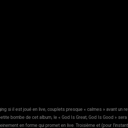
g si il est joué en live, couplets presque « calmes » avant un r
tite bombe de cet album, le « God Is Great, God Is Good » sera sû
ement en forme qui promet en live. Troisième et (pour l’instant) d