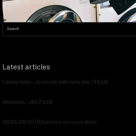
Search
Latest articles
Framing Hanley – do you feel guilty being okay ? [FR/EN]
août 7, 2026
Waterparks – JINX [FR/EN]
août 6, 2026
YNGWIE MALMSTEEN annonce son nouvel album!
août 5, 2026