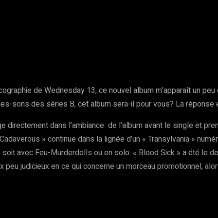
rest
WhatsApp
Copy URL
scographie de Wednesday 13, ce nouvel album m’apparaît un peu
s-sons des séries B, cet album sera-il pour vous? La réponse es
ge directement dans l’ambiance de l’album avant le single et premie
Cadaverous » continue dans la lignée d’un « Transylvania » numéro
soit avec Feu-Murderdolls ou en solo. « Blood Sick » a été le de
 peu judicieux en ce qui concerne un morceau promotionnel, alor