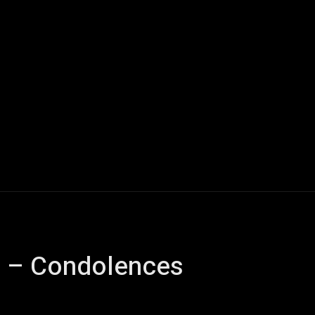
Live Reports
Interviews
Chroniques
Tattoos
A
3 – Condolences