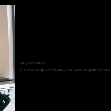
Mary Motionless
25 Forever. Nergal est ma Tata, j'aime vadrouiller pour les conce