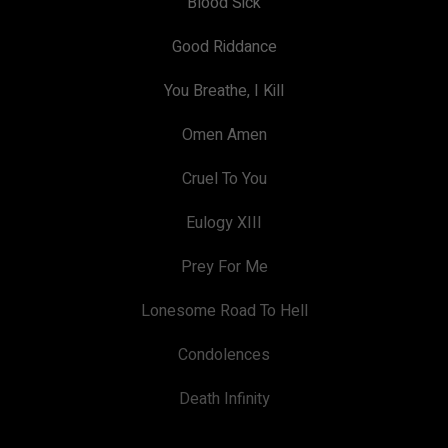
Blood Sick
Good Riddance
You Breathe, I Kill
Omen Amen
Cruel To You
Eulogy XIII
Prey For Me
Lonesome Road To Hell
Condolences
Death Infinity