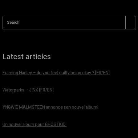
Search
Latest articles
Framing Hanley – do you feel guilty being okay ? [FR/EN]
août 7, 2026
Waterparks – JINX [FR/EN]
août 6, 2026
YNGWIE MALMSTEEN annonce son nouvel album!
août 5, 2026
Un nouvel album pour GHØSTKID!
août 5, 2026