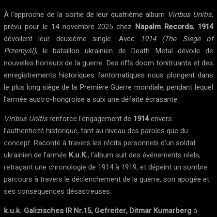
À l’approche de la sortie de leur quatrième album
Viribus Unitis
,
prévu pour le 14 novembre 2025 chez
Napalm Records
,
1914
dévoilent leur deuxième single. Avec
1914 (The Siege of
Przemyśl)
, le bataillon ukrainien de Death Metal dévoile de
nouvelles horreurs de la guerre. Des riffs doom tonitruants et des
enregistrements historiques fantomatiques nous plongent dans
le plus long siège de la Première Guerre mondiale, pendant lequel
l’armée austro-hongroise a subi une défaite écrasante.
Viribus Unitis
renforce l’engagement de
1914
envers
l’authenticité historique, tant au niveau des paroles que du
concept. Raconté à travers les récits personnels d’un soldat
ukrainien de l’armée
K.u.K.
, l’album suit des événements réels,
retraçant une chronologie de 1914 à 1919, et dépeint un sombre
parcours à travers le déclenchement de la guerre, son apogée et
ses conséquences désastreuses.
k.u.k. Galizisches IR Nr.15, Gefreiter, Ditmar Kumarberg
à