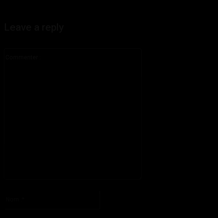
Leave a reply
Commenter
:
S'il vous plaît entrez votre commentaire!
Nom
:*
S'il vous plaît entrez votre nom ici