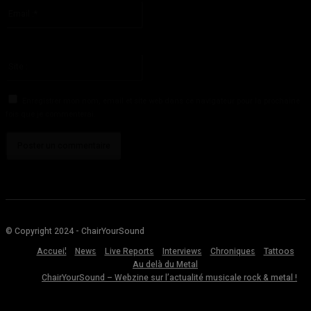
Email
:*
Vous avez entré une adresse email incorrecte!
Veuillez entrer votre adresse email ici
Site
:
Enregistrer mon nom, email et site web dans ce navigateur pour la prochaine
fois que je commenterai.
© Copyright 2024 - ChairYourSound
Accueil
News
Live Reports
Interviews
Chroniques
Tattoos
Au delà du Metal
ChairYourSound – Webzine sur l’actualité musicale rock & metal !