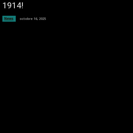
1914!
News
octobre 16, 2025
Facebook
Twitter
Pinterest
WhatsA