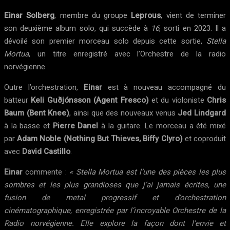
Einar Solberg
, membre du groupe
Leprous
, vient de terminer
son deuxième album solo, qui succède à
16
, sorti en 2023. Il a
dévoilé son premier morceau solo depuis cette sortie,
Stella
Mortua
, un titre enregistré avec l’Orchestre de la radio
norvégienne.
Outre l’orchestration,
Einar
est à nouveau accompagné du
batteur
Keli Guðjónsson (Agent Fresco)
et du violoniste
Chris
Baum (Bent Knee)
, ainsi que des nouveaux venus
Jed Lindgard
à la basse et
Pierre Danel
à la guitare. Le morceau a été mixé
par
Adam Noble (Nothing But Thieves, Biffy Clyro)
et coproduit
avec
David Castillo
.
Einar
commente :
« Stella Mortua est l’une des pièces les plus
sombres et les plus grandioses que j’ai jamais écrites, une
fusion de metal progressif et d’orchestration
cinématographique, enregistrée par l’incroyable Orchestre de la
Radio norvégienne. Elle explore la façon dont l’envie et