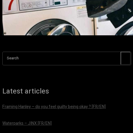
Search
Latest articles
Framing Hanley – do you feel guilty being okay ? [FR/EN]
août 7, 2026
Waterparks – JINX [FR/EN]
août 6, 2026