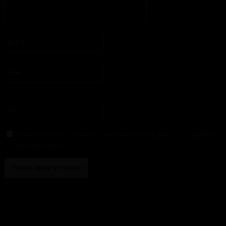
S'il vous plaît entrez votre commentaire!
Nom
:*
S'il vous plaît entrez votre nom ici
Email
:*
Vous avez entré une adresse email incorrecte!
Veuillez entrer votre adresse email ici
Site
:
Enregistrer mon nom, email et site web dans ce navigateur pour la prochaine
fois que je commenterai.