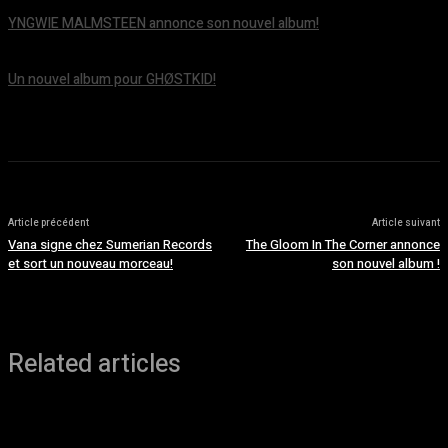
YNGWIE MALMSTEEN annonce son nouvel album!
août 5, 2026
Un nouvel album pour GHØSTKID!
août 5, 2026
Article précédent
Article suivant
Vana signe chez Sumerian Records
The Gloom In The Corner annonce
et sort un nouveau morceau!
son nouvel album !
Related articles