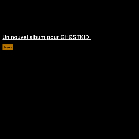
Un nouvel album pour GHØSTKID!
News
août 5, 2026