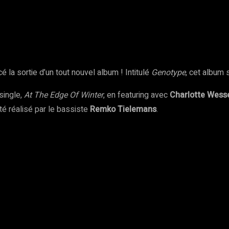
rest
WhatsApp
Copy URL
 la sortie d’un tout nouvel album ! Intitulé
Genotype
, cet album 
single,
At The Edge Of Winter
, en featuring avec
Charlotte Wess
té réalisé par le bassiste
Remko Tielemans
.