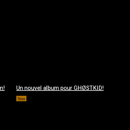
m!
Un nouvel album pour GHØSTKID!
News
août 5, 2026