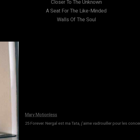
Closer To The Unknown
A Seat For The Like-Minded
Walls Of The Soul
Mary Motionless
25 Forever. Nergal est ma Tata, j'aime vadrouiller pour les conce