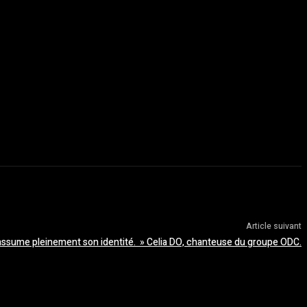
Article suivant
 assume pleinement son identité. » Celia DO, chanteuse du groupe ODC.