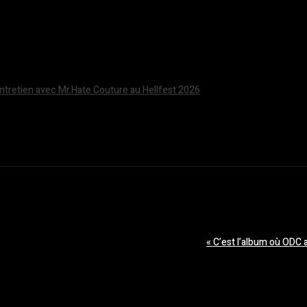
Entretien avec Mr.Hate Couture au Hellfest 2026
« C’est l’album où ODC