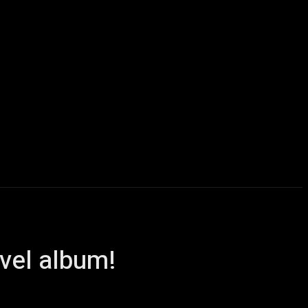
u delà du Metal
ChairYourSound – Webzine sur l’actualité m
uvel album!