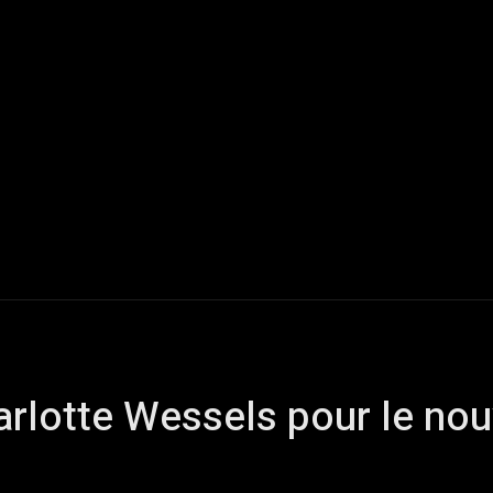
Live Reports
Interviews
Chroniques
Tattoos
A
arlotte Wessels pour le no