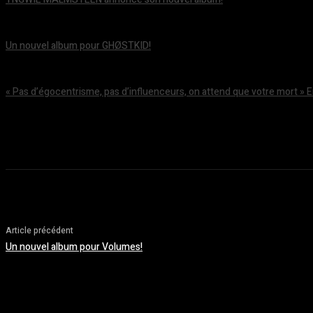
août 5, 2026
Un nouvel album pour GHØSTKID!
août 5, 2026
« Pas d’égocentrisme, pas d’influenceurs, on attend que votre mort » 
août 5, 2026
Article précédent
Un nouvel album pour Volumes!