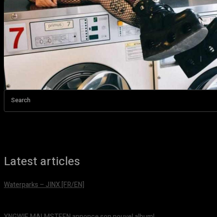
Search
Latest articles
Waterparks – JINX [FR/EN]
août 6, 2026
YNGWIE MALMSTEEN annonce son nouvel album!