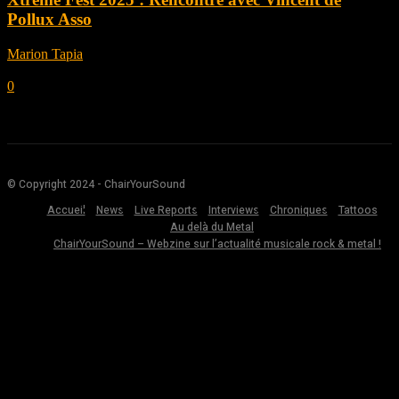
Pollux Asso
Marion Tapia
-
mai 29, 2025
0
© Copyright 2024 - ChairYourSound
Accueil
News
Live Reports
Interviews
Chroniques
Tattoos
Au delà du Metal
ChairYourSound – Webzine sur l’actualité musicale rock & metal !