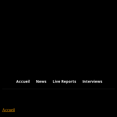
Accueil
News
Live Reports
Interviews
Chr
Accueil
Tags
Soul Splitter