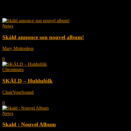
Tag: Skald
News
Skáld annonce son nouvel album!
Mary Motionless
-
juin 12, 2026
0
Chroniques
SKÁLD – Huldufólk
ChairYourSound
-
janvier 17, 2023
0
News
Skald : Nouvel Album