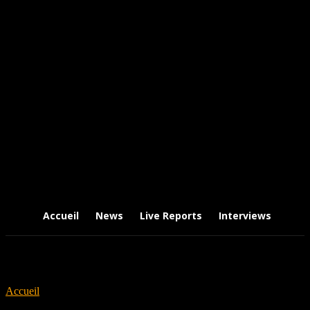
Accueil
News
Live Reports
Interviews
Chr
Accueil
Tags
Skald