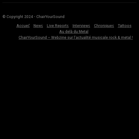
© Copyright 2024 - ChairYourSound
Accueil
News
Live Reports
Interviews
Chroniques
Tattoos
Au delà du Metal
ChairYourSound – Webzine sur l’actualité musicale rock & metal !