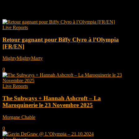
Tag: Indie Rock
Live Reports
Retour gagnant pour Biffy Clyro à l’Olympia
[FR/EN]
MightyMightyMarty
-
février 12, 2026
0
Live Reports
The Subways + Hannah Ashcroft – La
Maroquinerie le 23 Novembre 2025
Morgane Chable
-
décembre 24, 2025
0