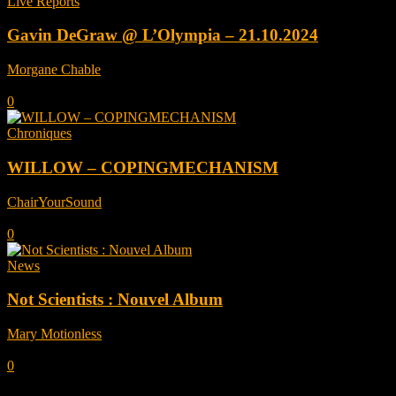
Live Reports
Gavin DeGraw @ L’Olympia – 21.10.2024
Morgane Chable
-
octobre 28, 2024
0
Chroniques
WILLOW – COPINGMECHANISM
ChairYourSound
-
octobre 7, 2022
0
News
Not Scientists : Nouvel Album
Mary Motionless
-
septembre 12, 2022
0