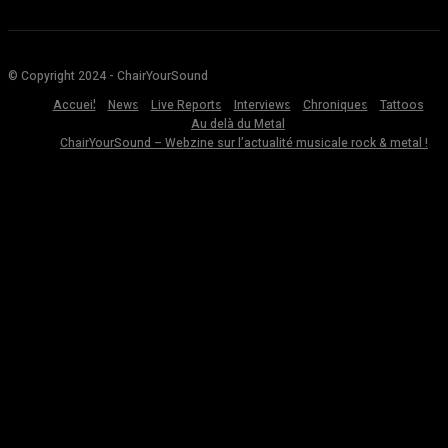
© Copyright 2024 - ChairYourSound
Accueil
News
Live Reports
Interviews
Chroniques
Tattoos
Au delà du Metal
ChairYourSound – Webzine sur l’actualité musicale rock & metal !