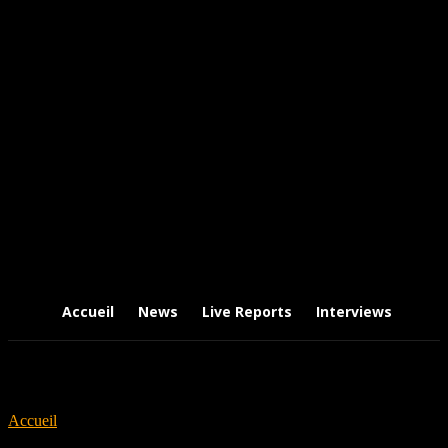
Accueil
News
Live Reports
Interviews
Chr
Accueil
Tags
Indie Rock