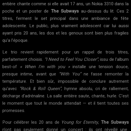
entière chante comme si elle avait 17 ans, un Nokia 3310 dans la
poche et un poster de
The Subways
au-dessus du lit. Ces 2
titres, ferment le set principal dans une ambiance de fête
adolescente. Le public, plus vraiment adolescent car lui aussi
ayant pris 20 ans, les dos et les genoux sont bien plus fragiles
qu’a l’époque.
Le trio revient rapidement pour un rappel de trois titres,
parfaitement choisis.
“I Need to Feel You Closer”
, issu de l’album
best-of
« When I’m with you »
installe une tension douce,
presque intime, avant que
“With You”
ne fasse remonter la
température. Et bien sûr, impossible de conclure autrement
qu’avec
“Rock & Roll Queen”
, hymne absolu, cri de ralliement,
décharge d’adrénaline. La salle entière saute, chante, hurle. C’est
le moment que tout le monde attendait — et il tient toutes ses
promesses.
Pour célébrer les 20 ans de
Young for Eternity
,
The Subways
n’ont pas seulement donné un concert : ils ont réveillé une