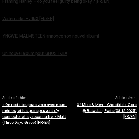
Framing Hanley – do you feel guilty being okay ? [FR/EN]
août 7, 2026
Waterparks – JINX [FR/EN]
août 6, 2026
YNGWIE MALMSTEEN annonce son nouvel album!
août 5, 2026
Un nouvel album pour GHØSTKID!
août 5, 2026
Article précédent
Article suivant
« On reste toujours vrais avec nous-
Of Mice & Men + Ghostkid + Gore
mêmes, et les gens peuvent s’y
@ Bataclan, Paris (08.12.2025)
connecter et s’y reconnaître. » Matt
[FR/EN]
(Three Days Grace) [FR/EN]