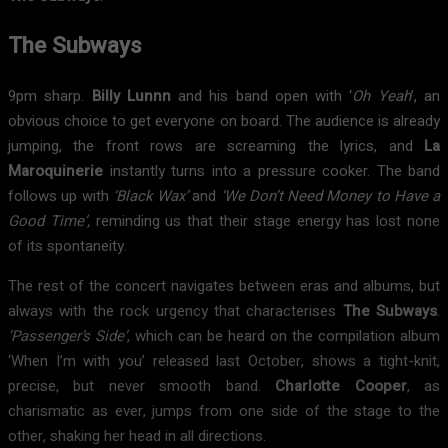
The Subways
9pm sharp.
Billy Lunnn
and his band open with ‘
Oh Yeah
’, an
obvious choice to get everyone on board. The audience is already
jumping, the front rows are screaming the lyrics, and
La
Maroquinerie
instantly turns into a pressure cooker. The band
follows up with
‘Black Wax’
and
‘We Don’t Need Money to Have a
Good Time’,
reminding us that their stage energy has lost none
of its spontaneity.
The rest of the concert navigates between eras and albums, but
always with the rock urgency that characterises
The Subways
.
‘Passenger’s Side’
, which can be heard on the compilation album
‘When I’m with you’ released last October, shows a tight-knit,
precise, but never smooth band.
Charlotte Cooper
, as
charismatic as ever, jumps from one side of the stage to the
other, shaking her head in all directions.