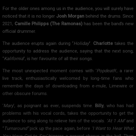
For the older ones among us in the audience, you will surely have
noticed that it is no longer
Josh Morgan
behind the drums. Since
2021,
Camille Philipps (The Ramonas)
has been the band’s new
official drummer.
The audience erupts again during “
Holiday
”.
Charlotte
takes the
opportunity to address the audience, saying that the next song,
“
Kalifornia
”, is her favourite of all their songs.
The most unexpected moment comes with ‘
Popdeath
’, a rarer
live track, enthusiastically welcomed by long-time fans who
remember the days of downloading from e-mule, Limewire or
other obscure forums.
‘
Mary
’, as poignant as ever, suspends time.
Billy
, who has had
problems with his vocal cords, takes the opportunity to get the
audience to sing along to relieve him of the vocals.
‘At 1 AM’
and
“
Turnaround”
pick up the pace again, before
‘I Want to Hear What