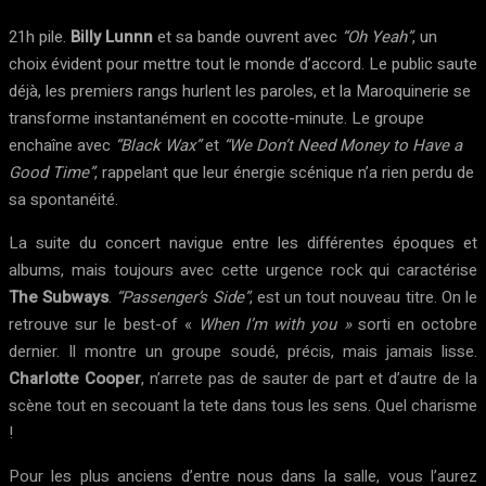
21h pile.
Billy Lunnn
et sa bande ouvrent avec
“Oh Yeah”
, un
choix évident pour mettre tout le monde d’accord. Le public saute
déjà, les premiers rangs hurlent les paroles, et la Maroquinerie se
transforme instantanément en cocotte-minute. Le groupe
enchaîne avec
“Black Wax”
et
“We Don’t Need Money to Have a
Good Time”
, rappelant que leur énergie scénique n’a rien perdu de
sa spontanéité.
La suite du concert navigue entre les différentes époques et
albums, mais toujours avec cette urgence rock qui caractérise
The Subways
.
“Passenger’s Side”
, est un tout nouveau titre. On le
retrouve sur le best-of «
When I’m with you »
sorti en octobre
dernier. Il montre un groupe soudé, précis, mais jamais lisse.
Charlotte Cooper
, n’arrete pas de sauter de part et d’autre de la
scène tout en secouant la tete dans tous les sens. Quel charisme
!
Pour les plus anciens d’entre nous dans la salle, vous l’aurez