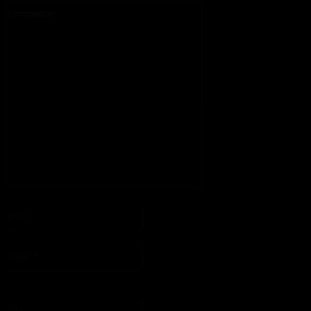
Commenter
:
S'il vous plaît entrez votre commentaire!
Nom
:*
S'il vous plaît entrez votre nom ici
Email
:*
Vous avez entré une adresse email incorrecte!
Veuillez entrer votre adresse email ici
Site