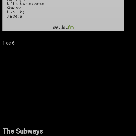
1
de 6
The Subways