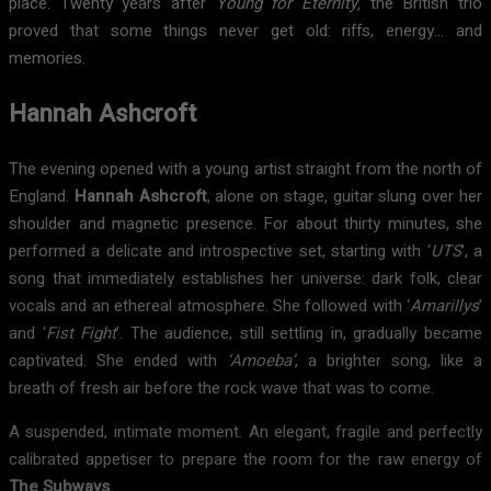
place. Twenty years after
Young for Eternity,
the British trio
proved that some things never get old: riffs, energy… and
memories.
Hannah Ashcroft
The evening opened with a young artist straight from the north of
England.
Hannah Ashcroft
, alone on stage, guitar slung over her
shoulder and magnetic presence. For about thirty minutes, she
performed a delicate and introspective set, starting with ‘
UTS
’, a
song that immediately establishes her universe: dark folk, clear
vocals and an ethereal atmosphere. She followed with ‘
Amarillys
’
and ‘
Fist Fight
’. The audience, still settling in, gradually became
captivated. She ended with
‘Amoeba’
, a brighter song, like a
breath of fresh air before the rock wave that was to come.
A suspended, intimate moment. An elegant, fragile and perfectly
calibrated appetiser to prepare the room for the raw energy of
The Subways
.