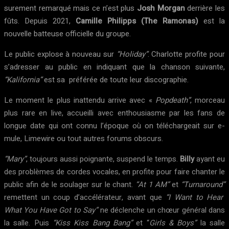
surement remarqué mais ce n’est plus
Josh Morgan
derrière les
fûts. Depuis 2021,
Camille Philipps (The Ramonas)
est la
nouvelle batteuse officielle du groupe.
Le public explose à nouveau sur
“Holiday”
. Charlotte profite pour
s’adresser au public en indiquant que la chanson suivante,
“Kalifornia”
est sa préférée de toute leur discographie.
Le moment le plus inattendu arrive avec «
Popdeath”
, morceau
plus rare en live, accueilli avec enthousiasme par les fans de
longue date qui ont connu l’époque où on téléchargeait sur e-
mule, Limewire ou tout autres forums obscurs.
“Mary”
, toujours aussi poignante, suspend le temps.
Billy
ayant eu
des problèmes de cordes vocales, en profite pour faire chanter le
public afin de le soulager sur le chant.
“At 1 AM”
et
“Turnaround”
remettent un coup d’accélérateur, avant que
“I Want to Hear
What You Have Got to Say”
ne déclenche un chœur général dans
la salle. Puis
“Kiss Kiss Bang Bang”
et “
Girls & Boys”
la salle