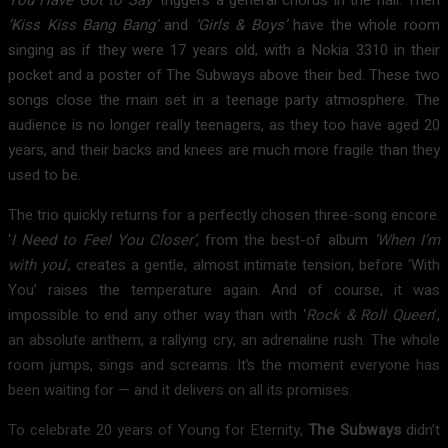
You Have Got to Say’
triggers a general chorus in the hall. Then
‘Kiss Kiss Bang Bang’
and
‘Girls & Boys’
have the whole room
singing as if they were 17 years old, with a Nokia 3310 in their
pocket and a poster of The Subways above their bed. These two
songs close the main set in a teenage party atmosphere. The
audience is no longer really teenagers, as they too have aged 20
years, and their backs and knees are much more fragile than they
used to be.
The trio quickly returns for a perfectly chosen three-song encore.
‘
I Need to Feel You Closer’
, from the best-of album
‘When I’m
with you
’, creates a gentle, almost intimate tension, before ‘With
You’ raises the temperature again. And of course, it was
impossible to end any other way than with ‘
Rock & Roll Queen
’,
an absolute anthem, a rallying cry, an adrenaline rush. The whole
room jumps, sings and screams. It’s the moment everyone has
been waiting for — and it delivers on all its promises.
To celebrate 20 years of Young for Eternity,
The Subways
didn’t