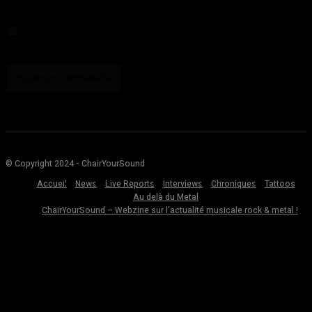
:
Enregistrer mon nom, email et site web dans ce navigateur pour la prochaine
fois que je commenterai.
© Copyright 2024 - ChairYourSound
Accueil
News
Live Reports
Interviews
Chroniques
Tattoos
Au delà du Metal
ChairYourSound – Webzine sur l’actualité musicale rock & metal !