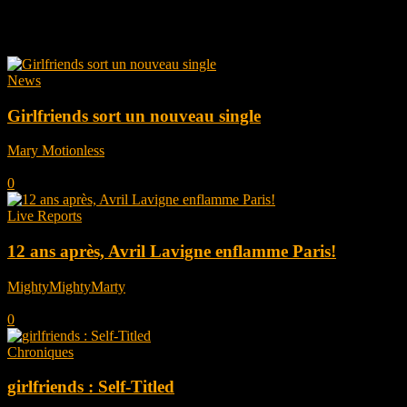
Tag: girlfriends
News
Girlfriends sort un nouveau single
Mary Motionless
-
février 16, 2024
0
Live Reports
12 ans après, Avril Lavigne enflamme Paris!
MightyMightyMarty
-
avril 19, 2023
0
Chroniques
girlfriends : Self-Titled