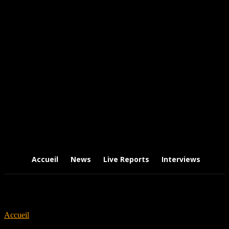
Accueil
News
Live Reports
Interviews
Chr
Accueil
Tags
Girlfriends