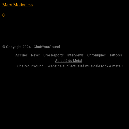
Mary Motionless
-
décembre 10, 2020
0
© Copyright 2024 - ChairYourSound
Accueil
News
Live Reports
Interviews
Chroniques
Tattoos
Au delà du Metal
ChairYourSound – Webzine sur l’actualité musicale rock & metal !