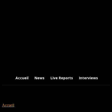
Accueil
News
Live Reports
Interviews
Chr
Accueil
Tags
Fontaines dc