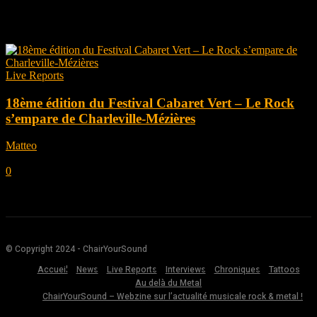
Tag: fontaines dc
Live Reports
18ème édition du Festival Cabaret Vert – Le Rock
s’empare de Charleville-Mézières
Matteo
-
août 27, 2024
0
© Copyright 2024 - ChairYourSound
Accueil
News
Live Reports
Interviews
Chroniques
Tattoos
Au delà du Metal
ChairYourSound – Webzine sur l’actualité musicale rock & metal !