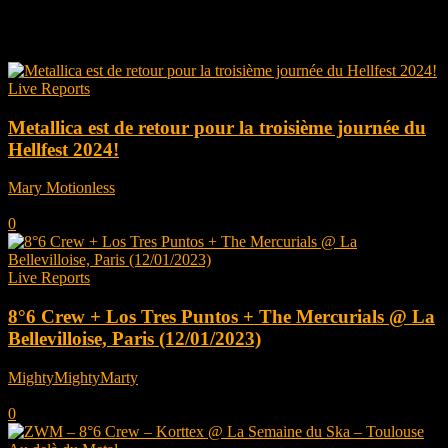
Tag: 8°6 crew
Live Reports
Metallica est de retour pour la troisième journée du
Hellfest 2024!
Mary Motionless
-
août 8, 2024
0
Live Reports
8°6 Crew + Los Tres Puntos + The Mercurials @ La
Bellevilloise, Paris (12/01/2023)
MightyMightyMarty
-
janvier 23, 2023
0