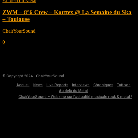
Au delà du Metal
ZWM – 8°6 Crew – Korttex @ La Semaine du Ska
– Toulouse
ChairYourSound
-
novembre 9, 2019
0
© Copyright 2024 - ChairYourSound
Accueil
News
Live Reports
Interviews
Chroniques
Tattoos
Au delà du Metal
ChairYourSound – Webzine sur l’actualité musicale rock & metal !