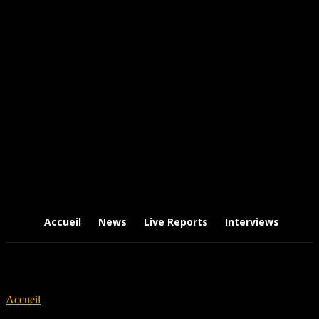
Accueil
News
Live Reports
Interviews
Chr
Accueil
Tags
8°6 crew