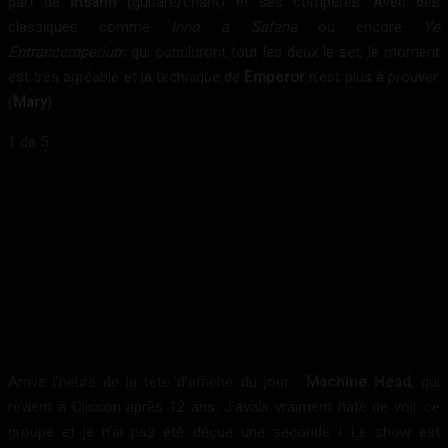
part de
Ihsahn
(guitare/chant) et ses compères. Avec des
classiques comme
Inno a Satana
ou encore
Ye
Entrancemperium
qui concluront tout les deux le set, le moment
est très agréable et la technique de
Emperor
n’est plus à prouver.
(
Mary
)
1
de 5
Arrive l’heure de la tête d’affiche du jour :
Machine Head
, qui
revient à Clisson après 12 ans. J’avais vraiment hâte de voir ce
groupe et je n’ai pas été déçue une seconde ! Le show est