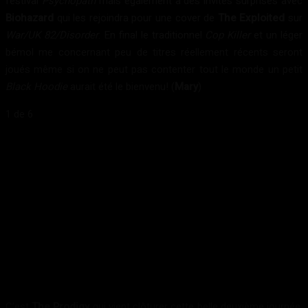
festival
Psychopath
mais également à des invités surprises avec
Biohazard
qui les rejoindra pour une cover de
The Exploited
sur
War/UK 82/Disorder
. En final le traditionnel
Cop Killer
et un léger
bémol me concernant peu de titres réellement récents seront
joués même si on ne peut pas contenter tout le monde un petit
Black Hoodie
aurait été le bienvenu! (
Mary
)
1
de 6
C’est
The Prodigy
qui vient clôturer cette belle deuxième journée.