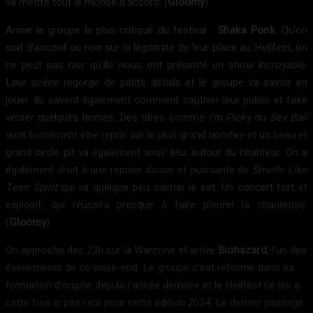
va mettre tout le monde d’accord. (
Gloomy
)
Arrive le groupe le plus critiqué du festival :
Shaka Ponk
. Qu’on
soit d’accord ou non sur la légitimité de leur place au Hellfest, on
ne peut pas nier qu’ils nous ont présenté un show incroyable.
Leur scène regorge de petits détails et le groupe va savoir en
jouer. Ils savent également comment captiver leur public et faire
verser quelques larmes. Des titres comme
I’m Picky
ou
Sex Ball
vont forcément être repris par le plus grand nombre et un beau et
grand circle pit va également avoir lieu, autour du chanteur. On a
également droit à une reprise douce et puissante de
Smells Like
Teen Spirit
qui va quelque peu calmer le set. Un concert fort et
explosif, qui réussira presque à faire pleurer la chanteuse.
(
Gloomy
)
On approche des 23h sur la Warzone et arrive
Biohazard
, l’un des
évènements de ce week-end. Le groupe s’est reformé dans sa
formation d’origine depuis l’année dernière et le Hellfest ne les a
cette fois ci pas raté pour cette édition 2024. Le dernier passage