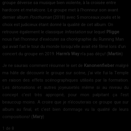
groupe déverse sa musique bien violente, à la croisée entre
hardcore et metalcore. Le groupe met à l’honneur son avant
dernier album
Posthuman
(2018) avec 5 morceaux joués et le
choix est judicieux étant donné la qualité de cet album. On
retrouve également le classique
Infestation
sur lequel
Pligge
nous fait l’honneur d’exécuter sa chorégraphie du Running Man
qui avait fait le tour du monde lorsqu’elle avait été filmé lors d’un
concert du groupe en 2019.
Harm’s Way
n’a pas déçu! (
Martin
)
Je ne saurais comment résumer le set de
Kanonenfieber
malgré
ma hâte de découvrir le groupe sur scène, j’ai vite fui la Temple
en raison des effets scénographiques utilisés par la formation.
Les détonations et autres joyeusetés même si au niveau du
concept c’est très approprié, pour mon palpitant ça l’est
beaucoup moins. A croire que je n’écouterais ce groupe que sur
album au final, et c’est bien dommage vu la qualité de leurs
compositions! (
Mary
)
1
de 8