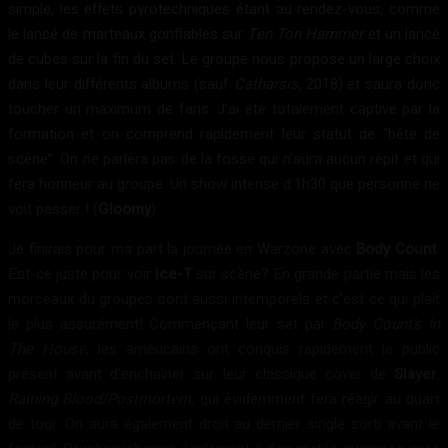
simple, les effets pyrotechniques étant au rendez-vous, comme
le lancé de marteaux gonflables sur
Ten Ton Hammer
et un lancé
de cubes sur la fin du set. Le groupe nous propose un large choix
dans leur différents albums (sauf
Catharsis
, 2018) et saura donc
toucher un maximum de fans. J’ai été totalement captivé par la
formation et on comprend rapidement leur statut de “bête de
scène”. On ne parlera pas de la fosse qui n’aura aucun répit et qui
fera honneur au groupe. Un show intense d’1h30 que personne ne
voit passer ! (
Gloomy
)
Je finirais pour ma part la journée en Warzone avec
Body Count
.
Est-ce juste pour voir
Ice-T
sur scène? En grande partie mais les
morceaux du groupes sont aussi intemporels et c’est ce qui plaît
le plus assurément! Commençant leur set par
Body Count’s In
The House
, les américains ont conquis rapidement le public
présent avant d’enchaîner sur leur classique cover de
Slayer
,
Raining Blood/Postmortem
, qui évidemment fera réagir au quart
de tour. On aura également droit au dernier single sorti avant le