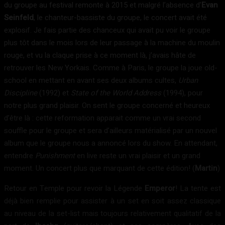
du groupe au festival remonte à 2015 et malgré l’absence d’
Evan
Seinfeld
, le chanteur-bassiste du groupe, le concert avait été
explosif. Je fais partie des chanceux qui avait pu voir le groupe
plus tôt dans le mois lors de leur passage à la machine du moulin
rouge, et vu la claque prise à ce moment là, j’avais hâte de
retrouver les New Yorkais. Comme à Paris, le groupe la joue old-
school en mettant en avant ses deux albums cultes,
Urban
Discipline
(1992) et
State of the World Address
(1994), pour
notre plus grand plaisir. On sent le groupe concerné et heureux
d’être là : cette reformation apparait comme un vrai second
souffle pour le groupe et sera d’ailleurs matérialisé par un nouvel
album que le groupe nous a annoncé lors du show. En attendant,
entendre
Punishment
en live reste un vrai plaisir et un grand
moment. Un concert plus que marquant de cette édition! (
Martin
)
Retour en Temple pour revoir la Légende
Emperor
! La tente est
déjà bien remplie pour assister à un set en soit assez classique
au niveau de la set-list mais toujours relativement qualitatif de la