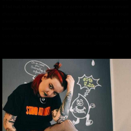
Il fait nuit, la fumée se déverse sur scène et les membres arrivant
chacun à leur tour, effet garanti. Dès le début de
Breathe
la foule
s’enflamme et le devant de la fosse devient un pogo géant. La
bonne humeur est de mise et va continuer tout le long du set.
Les effets de scène, les titres découlent à une vitesse folle et
c’est une belle façon de terminer cette journée. (
Gloomy
)