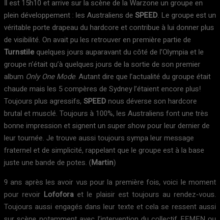
Il est 15h10 et arrive sur la scène de la Warzone un groupe en
plein développement : les Australiens de
SPEED
. Le groupe est un
véritable porte drapeau du hardcore et contribue à lui donner plus
de visibilité. On avait pu les retrouver en première partie de
Turnstile
quelques jours auparavant du côté de l’Olympia et le
groupe n’était qu’à quelques jours de la sortie de son premier
album
Only One Mode
. Autant dire que l’actualité du groupe était
chaude mais les 5 compères de Sydney l’étaient encore plus!
Toujours plus agressifs,
SPEED
nous déverse son hardcore
brutal et musclé. Toujours à 100%, les Australiens font une très
bonne impression et signent un super show pour leur dernier de
leur tournée. Je trouve aussi toujours sympa leur message
fraternel et de simplicité, rappelant que le groupe est à la base
juste une bande de potes. (
Martin
)
9 ans après les avoir vus pour la première fois, voici le moment
pour revoir
Lofofora
et le plaisir est toujours au rendez-vous.
Toujours aussi engagés dans leur texte et cela se ressent aussi
sur scène notamment avec l’intervention du collectif FEMEN ou