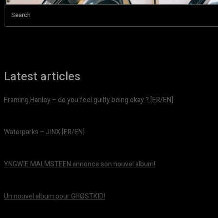
Search
Latest articles
Framing Hanley – do you feel guilty being okay ? [FR/EN]
août 7, 2026
Waterparks – JINX [FR/EN]
août 6, 2026
YNGWIE MALMSTEEN annonce son nouvel album!
août 5, 2026
Un nouvel album pour GHØSTKID!
août 5, 2026