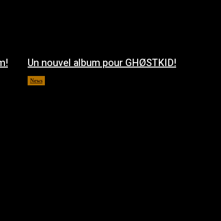
m!
Un nouvel album pour GHØSTKID!
News
août 5, 2026