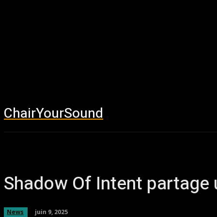
ChairYourSound
Accueil
News
Shadow Of Intent partage u
juin 9, 2025
News