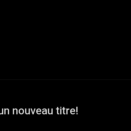
Live Reports
Interviews
Chroniques
Tattoos
A
n nouveau titre!