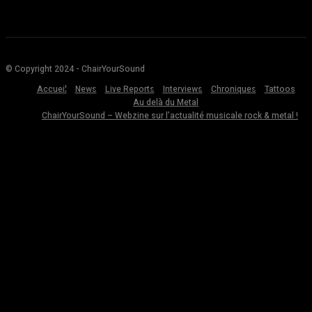
© Copyright 2024 - ChairYourSound
Accueil
News
Live Reports
Interviews
Chroniques
Tattoos
Au delà du Metal
ChairYourSound – Webzine sur l’actualité musicale rock & metal !