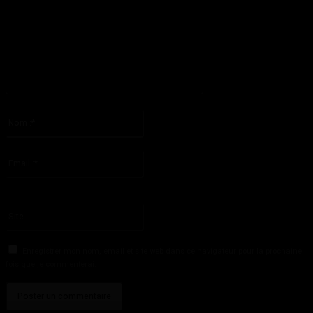
S'il vous plaît entrez votre commentaire!
Nom
:*
S'il vous plaît entrez votre nom ici
Email
:*
Vous avez entré une adresse email incorrecte!
Veuillez entrer votre adresse email ici
Site
:
Enregistrer mon nom, email et site web dans ce navigateur pour la prochaine
fois que je commenterai.