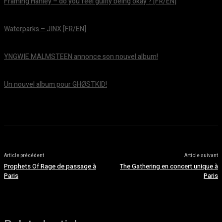
Framing Hanley – do you feel guilty being okay ? [FR/EN]
août 7, 2026
Waterparks – JINX [FR/EN]
août 6, 2026
YNGWIE MALMSTEEN annonce son nouvel album!
août 5, 2026
Un nouvel album pour GHØSTKID!
août 5, 2026
Article précédent
Article suivant
Prophets Of Rage de passage à
The Gathering en concert unique à
Paris
Paris