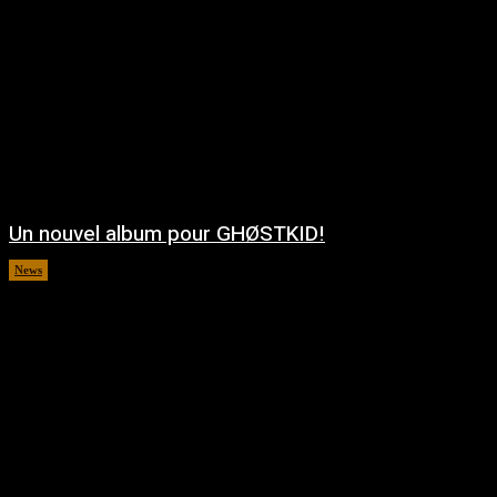
Un nouvel album pour GHØSTKID!
News
août 5, 2026