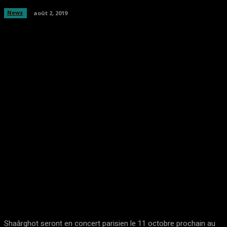
News
août 2, 2019
Facebook
Twitter
Pinterest
WhatsA
Shaârghot seront en concert parisien le 11 octobre prochain au