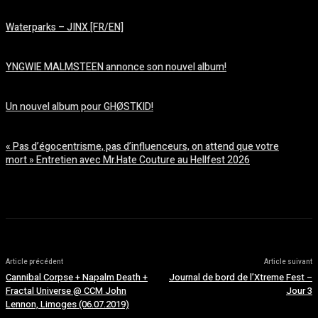
Waterparks – JINX [FR/EN]
août 6, 2026
YNGWIE MALMSTEEN annonce son nouvel album!
août 5, 2026
Un nouvel album pour GHØSTKID!
août 5, 2026
« Pas d’égocentrisme, pas d’influenceurs, on attend que votre
mort » Entretien avec Mr.Hate Couture au Hellfest 2026
août 5, 2026
Article précédent
Article suivant
Cannibal Corpse + Napalm Death +
Journal de bord de l’Xtreme Fest –
Fractal Universe @ CCM John
Jour 3
Lennon, Limoges (06.07.2019)