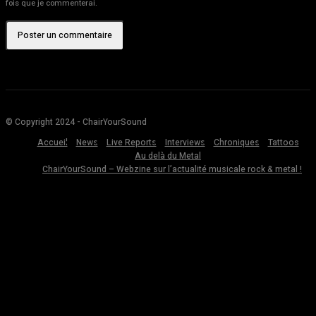
fois que je commenterai.
© Copyright 2024 - ChairYourSound
Accueil
News
Live Reports
Interviews
Chroniques
Tattoos
Au delà du Metal
ChairYourSound – Webzine sur l’actualité musicale rock & metal !