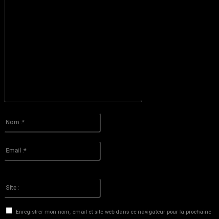
S'il vous plaît entrez votre commentaire!
Nom
:*
S'il vous plaît entrez votre nom ici
Email
:*
Vous avez entré une adresse email incorrecte!
Veuillez entrer votre adresse email ici
Site
:
Enregistrer mon nom, email et site web dans ce navigateur pour la prochaine