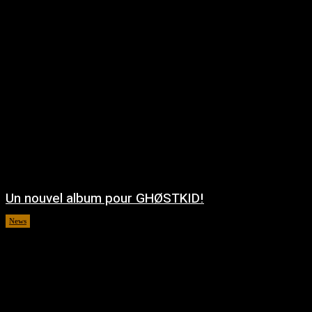
Un nouvel album pour GHØSTKID!
News
août 5, 2026