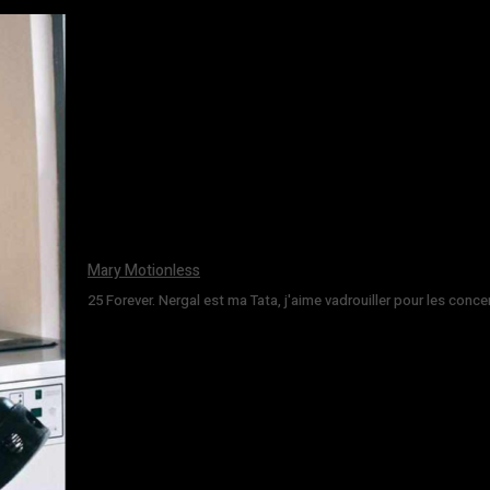
Mary Motionless
25 Forever. Nergal est ma Tata, j'aime vadrouiller pour les conce