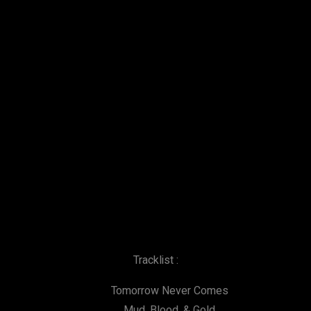
Tracklist :
Tomorrow Never Comes
Mud, Blood, & Gold