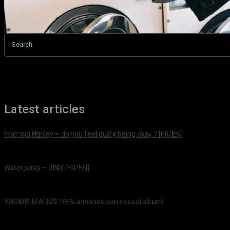
Search
Latest articles
Framing Hanley – do you feel guilty being okay ? [FR/EN]
août 7, 2026
Waterparks – JINX [FR/EN]
août 6, 2026
YNGWIE MALMSTEEN annonce son nouvel album!
août 5, 2026