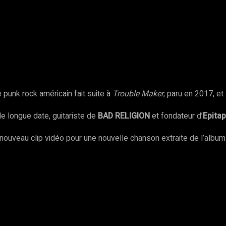
rest
WhatsApp
Copy URL
 punk rock américain fait suite à
Trouble Maker
, paru en 2017, et 
de longue date, guitariste de
BAD RELIGION
et fondateur d’
Epita
nouveau clip vidéo pour une nouvelle chanson extraite de l’album à