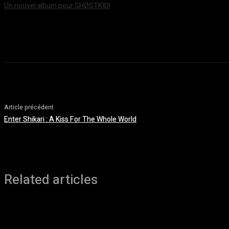
Un nouvel album pour GHØSTKID!
août 5, 2026
Article précédent
Enter Shikari : A Kiss For The Whole World
Related articles