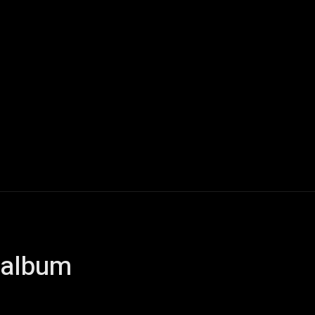
Live Reports
Interviews
Chroniques
Tattoos
A
 album