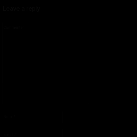
Leave a reply
Commenter
:
S'il vous plaît entrez votre commentaire!
Nom
:*
S'il vous plaît entrez votre nom ici
Email
:*