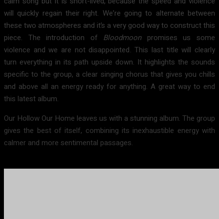
calm song but it is short-lived, because the speed and violence
will quickly regain their right. We’re going to alternate between
these two atmospheres and it’s a very good way to construct this
piece. The introduction of
Bloodmoon
promises us some
violence and we are not disappointed. This last title will clearly
turn everything in its path upside down. It highlights the sounds
specific to the group, a clear singing chorus that gives you chills
and above all an energy ready for anything. A great way to end
this latest album.
Our Hollow Our Home leaves us with a stunning album. The group
gives the best of itself, combining its inexhaustible energy with
calmer and more sentimental passages.