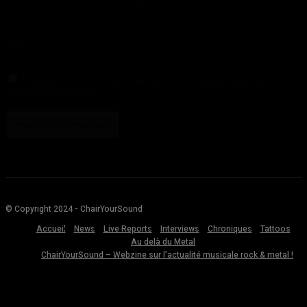
Vous avez entré une adresse email incorrecte!
Veuillez entrer votre adresse email ici
Site
:
Enregistrer mon nom, email et site web dans ce navigateur pour la prochaine
fois que je commenterai.
© Copyright 2024 - ChairYourSound
Accueil
News
Live Reports
Interviews
Chroniques
Tattoos
Au delà du Metal
ChairYourSound – Webzine sur l’actualité musicale rock & metal !