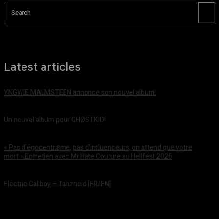
Search
Latest articles
YNGWIE MALMSTEEN annonce son nouvel album!
août 5, 2026
Un nouvel album pour GHØSTKID!
août 5, 2026
« Pas d’égocentrisme, pas d’influenceurs, on attend que votre
mort » Entretien avec Mr.Hate Couture au Hellfest 2026
août 5, 2026
Electric Callboy – Tanzneid [FR/EN]
août 5, 2026