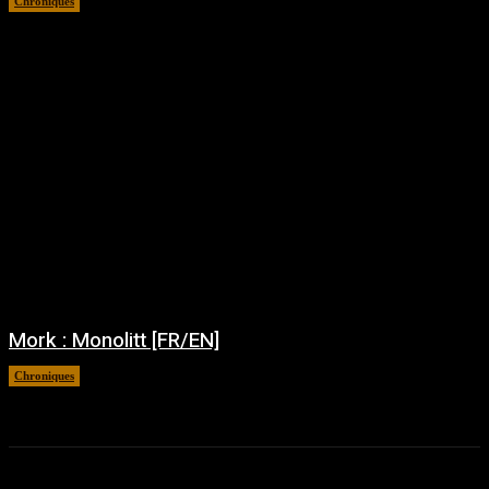
Chroniques
août 4, 2026
Mork : Monolitt [FR/EN]
Chroniques
juillet 31, 2026