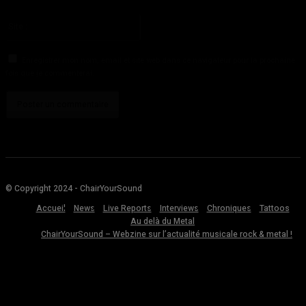
Veuillez entrer votre adresse email ici
Site
:
Enregistrer mon nom, email et site web dans ce navigateur pour la prochaine
fois que je commenterai.
© Copyright 2024 - ChairYourSound
Accueil
News
Live Reports
Interviews
Chroniques
Tattoos
Au delà du Metal
ChairYourSound – Webzine sur l’actualité musicale rock & metal !