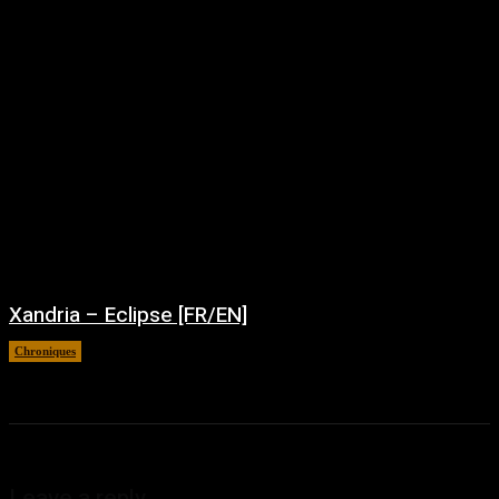
Xandria – Eclipse [FR/EN]
Chroniques
août 4, 2026
Leave a reply