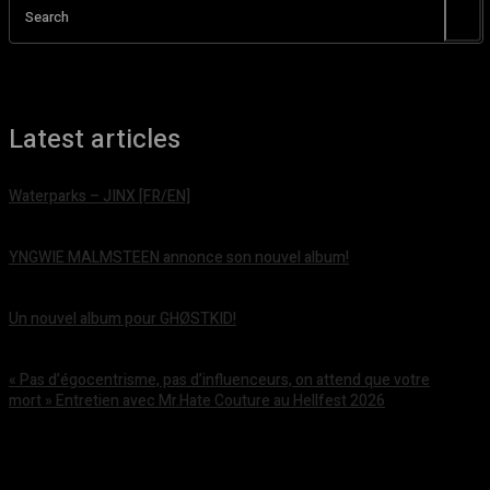
Search
Latest articles
Waterparks – JINX [FR/EN]
août 6, 2026
YNGWIE MALMSTEEN annonce son nouvel album!
août 5, 2026
Un nouvel album pour GHØSTKID!
août 5, 2026
« Pas d’égocentrisme, pas d’influenceurs, on attend que votre
mort » Entretien avec Mr.Hate Couture au Hellfest 2026
août 5, 2026