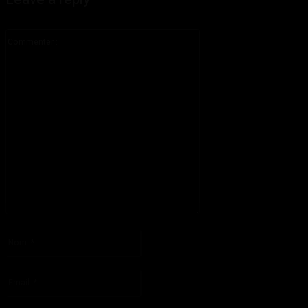
Commenter
:
S'il vous plaît entrez votre commentaire!
Nom
:*
S'il vous plaît entrez votre nom ici
Email
:*
Vous avez entré une adresse email incorrecte!