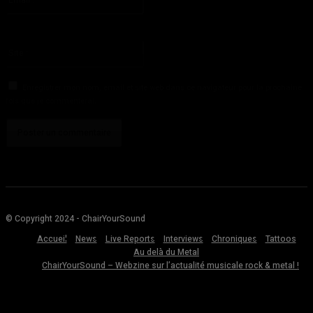
:*
Vous avez entré une adresse email incorrecte!
Veuillez entrer votre adresse email ici
Site
:
Enregistrer mon nom, email et site web dans ce navigateur pour la prochaine
fois que je commenterai.
© Copyright 2024 - ChairYourSound
Accueil
News
Live Reports
Interviews
Chroniques
Tattoos
Au delà du Metal
ChairYourSound – Webzine sur l’actualité musicale rock & metal !