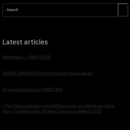
Search
Latest articles
Waterparks – JINX [FR/EN]
août 6, 2026
YNGWIE MALMSTEEN annonce son nouvel album!
août 5, 2026
Un nouvel album pour GHØSTKID!
août 5, 2026
« Pas d’égocentrisme, pas d’influenceurs, on attend que votre
mort » Entretien avec Mr.Hate Couture au Hellfest 2026
août 5, 2026