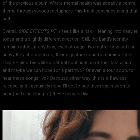
of the previous album. Where mental health was already a central
theme through various metaphors, this track continues along that
path.
Overall,
SIDE EFFECTS PT. 1
feels like a risk — leaning into heavier
tones and a slightly different direction. Still, the band’s identity
remains intact, if anything, even stronger. No matter how soft or
heavy they choose to go, their signature sound is unmistakable.
This EP also feels like a natural continuation of their last album,
and maybe we can hope for a part two? Or even a tour soon, to
hear these songs live? Because either way, this is a flawless
release, and I genuinely hope I’ll get to see them again soon to
hear (and sing along to) these bangers live.