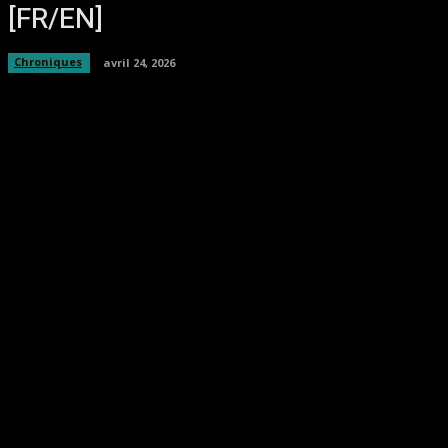
[FR/EN]
Chroniques
avril 24, 2026
Facebook
Twitter
Pinterest
WhatsA