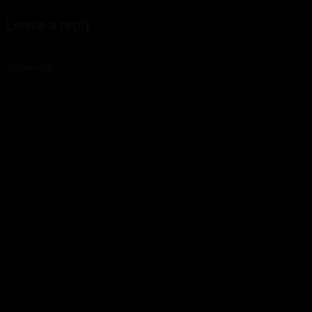
Leave a reply
Commenter
:
S'il vous plaît entrez votre commentaire!
Nom
:*
S'il vous plaît entrez votre nom ici
Email