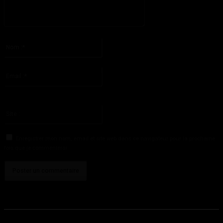
S'il vous plaît entrez votre commentaire!
Nom
:*
S'il vous plaît entrez votre nom ici
Email
:*
Vous avez entré une adresse email incorrecte!
Veuillez entrer votre adresse email ici
Site
:
Enregistrer mon nom, email et site web dans ce navigateur pour la prochaine
fois que je commenterai.