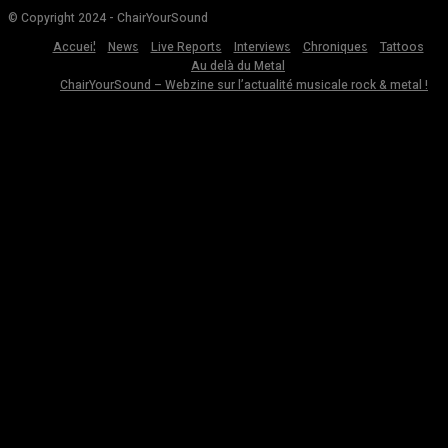
© Copyright 2024 - ChairYourSound
Accueil
News
Live Reports
Interviews
Chroniques
Tattoos
Au delà du Metal
ChairYourSound – Webzine sur l’actualité musicale rock & metal !