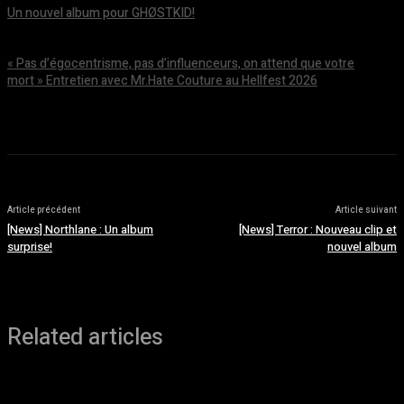
Un nouvel album pour GHØSTKID!
août 5, 2026
« Pas d’égocentrisme, pas d’influenceurs, on attend que votre
mort » Entretien avec Mr.Hate Couture au Hellfest 2026
août 5, 2026
Article précédent
Article suivant
[News] Northlane : Un album
[News] Terror : Nouveau clip et
surprise!
nouvel album
Related articles