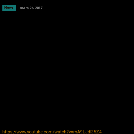
News
mars 24, 2017
Facebook
Twitter
Pinterest
WhatsA
https://www.youtube.com/watch?v=mA9LJdI35Z4