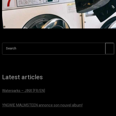
Search
Latest articles
Waterparks – JINX [FR/EN]
août 6, 2026
YNGWIE MALMSTEEN annonce son nouvel album!
août 5, 2026